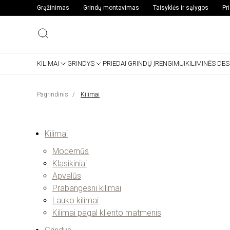
Grąžinimas
Grindų montavimas
Taisyklės ir sąlygos
Pr
KILIMAI
GRINDYS
PRIEDAI GRINDŲ ĮRENGIMUI
KILIMINĖS DE
Pagrindinis
Kilimai
Kilimai
Modernūs
Klasikiniai
Apvalūs
Prabangesni kilimai
Lauko kilimai
Kilimai pagal kliento matmenis