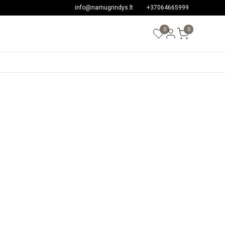
info@namugrindys.lt
+37064665999
0
0