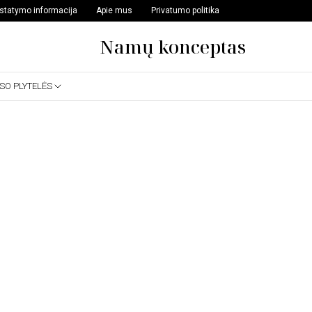
istatymo informacija
Apie mus
Privatumo politika
Namų konceptas
SSO PLYTELĖS