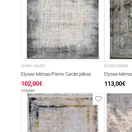
ELY901 SILVER
ELY902 GREEN
Elysee kilimas/Pierre Cardin pilkas
Elysee kilima
102,00€
113,00€
113,00€