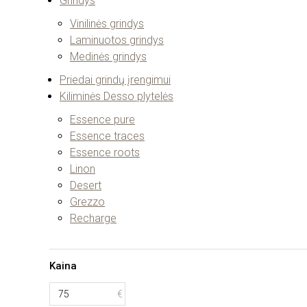
Grindys
Vinilinės grindys
Laminuotos grindys
Medinės grindys
Priedai grindų įrengimui
Kiliminės Desso plytelės
Essence pure
Essence traces
Essence roots
Linon
Desert
Grezzo
Recharge
Kaina