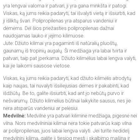
yra lengvai valoma ir patvari, ji yra gana minkšta ir patogi.
Viskas, ką jums reikia padaryti, tai išvalyti vietą ir išsiurbti, kad
ji išliktų švari. Polipropilenas yra atsparus vandeniui ir
dėmėms. Dėl šios priežasties polipropilenas dažnai
naudojamas lauko ir įėjimo kilimuose.
Jute: Džiuto kilimai yra pagaminti iš natūralių pluoštų,
gaunamų iš tropinių augalų. Ši medžiaga yra labai tvirta ir
patvari, taip pat įperkama. Džiuto kilimėlius labai lengva valyti,
kai jie laikomi sausose vietose.
Viskas, ką jums reikia padaryti, kad džiuto kilimėlis atrodytų
kaip naujas, tai nuvalyti išsiliejusias dėmes ir pakabinti, kad
išdžiūtų. Be to, galite išsiurbti, kad ant jo nebūtų purvo ir
nešvarumų. Džiuto kilimėlius būtinai laikykite sausus, nes jie
nėra atsparūs vandeniui ar pelėsiui.
Medvilnė:
Medvilnė yra patvari kiliminė medžiaga, pigesnė nei
vilna. Nors medvilniniai kilimai nėra tokie patvarūs kaip vilna
ar polipropilenas, juos labai lengva valyti. Jei turite nedidelį
medvilninį kilimą, galite jį tiesiog mesti į skalbimo mašiną ir