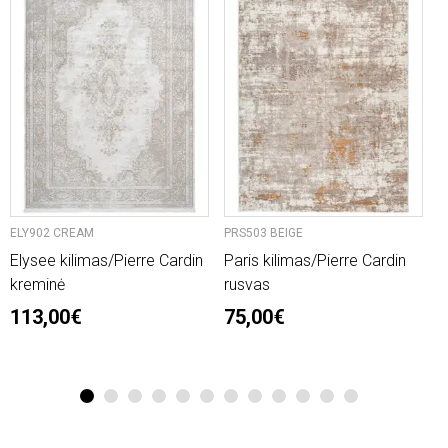
ELY902 CREAM
PRS503 BEIGE
P
Elysee kilimas/Pierre Cardin
Paris kilimas/Pierre Cardin
P
kreminė
rusvas
r
113,00€
75,00€
1
2
3
4
5
6
7
8
9
10
11
12