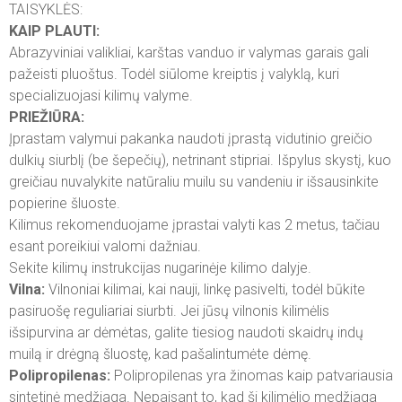
TAISYKLĖS:
KAIP PLAUTI:
Abrazyviniai valikliai, karštas vanduo ir valymas garais gali
pažeisti pluoštus. Todėl siūlome kreiptis į valyklą, kuri
specializuojasi kilimų valyme.
PRIEŽIŪRA:
Įprastam valymui pakanka naudoti įprastą vidutinio greičio
dulkių siurblį (be šepečių), netrinant stipriai. Išpylus skystį, kuo
greičiau nuvalykite natūraliu muilu su vandeniu ir išsausinkite
popierine šluoste.
Kilimus rekomenduojame įprastai valyti kas 2 metus, tačiau
esant poreikiui valomi dažniau.
Sekite kilimų instrukcijas nugarinėje kilimo dalyje.
Vilna:
Vilnoniai kilimai, kai nauji, linkę pasivelti, todėl būkite
pasiruošę reguliariai siurbti. Jei jūsų vilnonis kilimėlis
išsipurvina ar dėmėtas, galite tiesiog naudoti skaidrų indų
muilą ir drėgną šluostę, kad pašalintumėte dėmę.
Polipropilenas:
Polipropilenas yra žinomas kaip patvariausia
sintetinė medžiaga. Nepaisant to, kad ši kilimėlio medžiaga