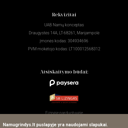
Rekvizitai
UAB Namų konceptas
Draugystės 14A, LT-68261, Marijampolė
Įmonės kodas: 304934696
PVM mokėtojo kodas: LT100012568312
Atsiskaitymo būdai:
Fizinėje parduotuvėje
Namugrindys.lt puslapyje yra naudojami slapukai.