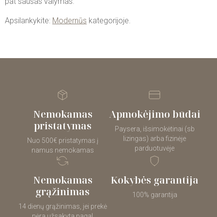
pat sausas valymas.
Apsilankykite:
Modernūs
kategorijoje.
Nemokamas
Apmokėjimo būdai
pristatymas
Paysera, išsimokėtinai (sb
lizingas) arba fizinėje
Nuo 500€ pristatymas į
parduotuvėje
namus nemokamas
Nemokamas
Kokybės garantija
grąžinimas
100% garantija
14 dienų grąžinimas, jei prekė
nėra užsakyta pagal