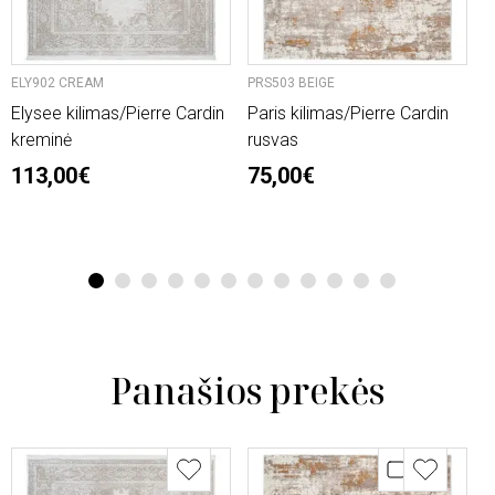
ELY902 CREAM
PRS503 BEIGE
O
Elysee kilimas/Pierre Cardin
Paris kilimas/Pierre Cardin
L
kreminė
rusvas
n
113,00€
75,00€
2
6
1
2
3
4
5
6
7
8
9
10
11
12
Panašios prekės