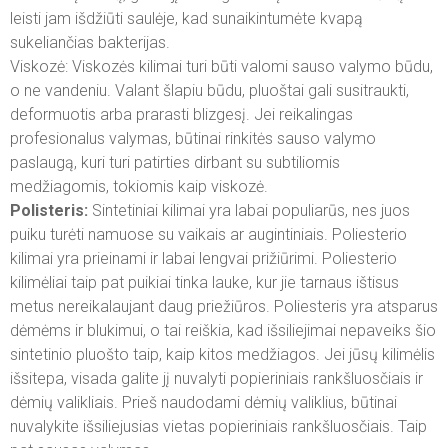
leisti jam išdžiūti saulėje, kad sunaikintumėte kvapą
sukeliančias bakterijas.
Viskozė: Viskozės kilimai turi būti valomi sauso valymo būdu,
o ne vandeniu. Valant šlapiu būdu, pluoštai gali susitraukti,
deformuotis arba prarasti blizgesį. Jei reikalingas
profesionalus valymas, būtinai rinkitės sauso valymo
paslaugą, kuri turi patirties dirbant su subtiliomis
medžiagomis, tokiomis kaip viskozė.
Polisteris:
Sintetiniai kilimai yra labai populiarūs, nes juos
puiku turėti namuose su vaikais ar augintiniais. Poliesterio
kilimai yra prieinami ir labai lengvai prižiūrimi. Poliesterio
kilimėliai taip pat puikiai tinka lauke, kur jie tarnaus ištisus
metus nereikalaujant daug priežiūros. Poliesteris yra atsparus
dėmėms ir blukimui, o tai reiškia, kad išsiliejimai nepaveiks šio
sintetinio pluošto taip, kaip kitos medžiagos. Jei jūsų kilimėlis
išsitepa, visada galite jį nuvalyti popieriniais rankšluosčiais ir
dėmių valikliais. Prieš naudodami dėmių valiklius, būtinai
nuvalykite išsiliejusias vietas popieriniais rankšluosčiais. Taip