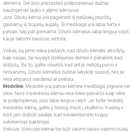
dėmėms. Dėl šios priežasties polipropilenas dažnai
naudojamas lauko ir įėjimo kilimuose.
Jute: Džiuto kilimai yra pagaminti iš natūralių pluoštų,
gaunamų iš tropinių augalų. Ši medžiaga yra labai tvirta ir
patvari, taip pat įperkama. Džiuto kilimėlius labai lengva valyti,
kai jie laikomi sausose vietose.
Viskas, ką jums reikia padaryti, kad džiuto kilimėlis atrodytų
kaip naujas, tai nuvalyti išsiliejusias dėmes ir pakabinti, kad
išdžiūtų. Be to, galite išsiurbti, kad ant jo nebūtų purvo ir
nešvarumų. Džiuto kilimėlius būtinai laikykite sausus, nes jie
nėra atsparūs vandeniui ar pelėsiui.
Medvilnė:
Medvilnė yra patvari kiliminė medžiaga, pigesnė nei
vilna. Nors medvilniniai kilimai nėra tokie patvarūs kaip vilna
ar polipropilenas, juos labai lengva valyti. Jei turite nedidelį
medvilninį kilimą, galite jį tiesiog mesti į skalbimo mašiną ir
leisti jam išdžiūti saulėje, kad sunaikintumėte kvapą
sukeliančias bakterijas.
Viskozė: Viskozės kilimai turi būti valomi sauso valymo būdu,