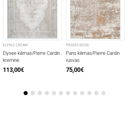
ELY902 CREAM
PRS503 BEIGE
P
Elysee kilimas/Pierre Cardin
Paris kilimas/Pierre Cardin
P
kreminė
rusvas
r
113,00€
75,00€
1
2
3
4
5
6
7
8
9
10
11
12