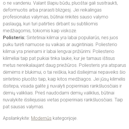
o ne vandeniu. Valant šlapiu būdu, pluoštai gali susitraukti,
deformuotis arba prarasti blizgesį. Jei reikalingas
profesionalus valymas, būtinai rinkitės sauso valymo
paslaugą, kuri turi patirties dirbant su subtiliomis
medžiagomis, tokiomis kaip viskozė.
Polisteris:
Sintetiniai kilimai yra labai populiarūs, nes juos
puiku turėti namuose su vaikais ar augintiniais. Poliesterio
kilimai yra prieinami ir labai lengvai prižiūrimi. Poliesterio
kilimėliai taip pat puikiai tinka lauke, kur jie tarnaus ištisus
metus nereikalaujant daug priežiūros. Poliesteris yra atsparus
dėmėms ir blukimui, o tai reiškia, kad išsiliejimai nepaveiks šio
sintetinio pluošto taip, kaip kitos medžiagos. Jei jūsų kilimėlis
išsitepa, visada galite jį nuvalyti popieriniais rankšluosčiais ir
dėmių valikliais. Prieš naudodami dėmių valiklius, būtinai
nuvalykite išsiliejusias vietas popieriniais rankšluosčiais. Taip
pat sausas valymas.
Apsilankykite:
Modernūs
kategorijoje.