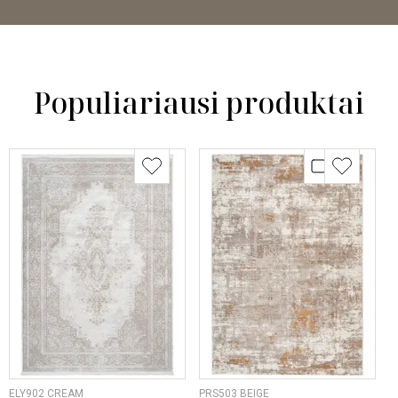
Populiariausi produktai
ELY902 CREAM
PRS503 BEIGE
O