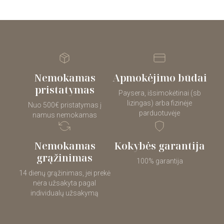
Nemokamas
Apmokėjimo būdai
pristatymas
Paysera, išsimokėtinai (sb
lizingas) arba fizinėje
Nuo 500€ pristatymas į
parduotuvėje
namus nemokamas
Nemokamas
Kokybės garantija
grąžinimas
100% garantija
14 dienų grąžinimas, jei prekė
nėra užsakyta pagal
individualų užsakymą