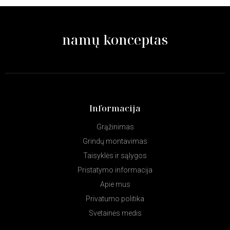
namų konceptas
Informacija
Grąžinimas
Grindų montavimas
Taisyklės ir sąlygos
Pristatymo informacija
Apie mus
Privatumo politika
Svetainės medis