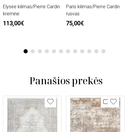
Elysee kilimas/Pierre Cardin
Paris kilimas/Pierre Cardin
L
kreminė
rusvas
n
113,00€
75,00€
2
6
1
2
3
4
5
6
7
8
9
10
11
12
Panašios prekės