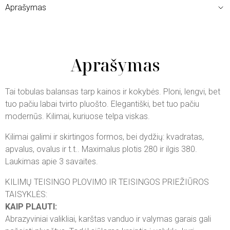
Aprašymas
Aprašymas
Tai tobulas balansas tarp kainos ir kokybės. Ploni, lengvi, bet
tuo pačiu labai tvirto pluošto. Elegantiški, bet tuo pačiu
modernūs. Kilimai, kuriuose telpa viskas.
Kilimai galimi ir skirtingos formos, bei dydžių: kvadratas,
apvalus, ovalus ir t.t.. Maximalus plotis 280 ir ilgis 380.
Laukimas apie 3 savaites.
KILIMŲ TEISINGO PLOVIMO IR TEISINGOS PRIEŽIŪROS
TAISYKLĖS:
KAIP PLAUTI:
Abrazyviniai valikliai, karštas vanduo ir valymas garais gali