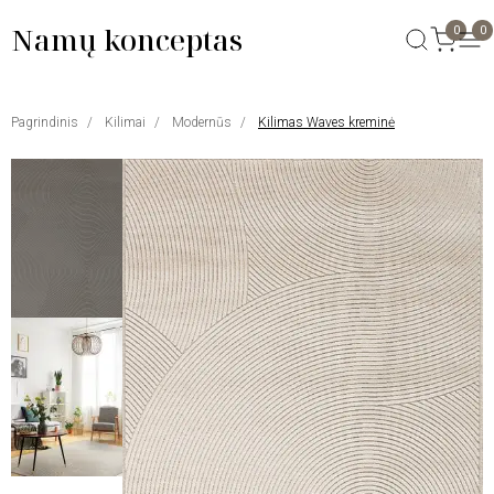
Namų konceptas
0
0
Pagrindinis
Kilimai
Modernūs
Kilimas Waves kreminė