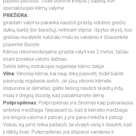
pažeisti pluoštus. Todėl siūlome kreiptis į valyklą, kuri
specializuojasi kilimų valyme.
PRIEŽIŪRA:
Įprastam valymui pakanka naudoti įprastą vidutinio greičio
dulkių siurblį (be šepečių), netrinant stipriai. Išpylus skystį, kuo
greičiau nuvalykite natūraliu muilu su vandeniu ir išsausinkite
popierine šluoste.
Kilimus rekomenduojame įprastai valyti kas 2 metus, tačiau
esant poreikiui valomi dažniau.
Sekite kilimų instrukcijas nugarinėje kilimo dalyje.
Vilna:
Vilnoniai kilimai, kai nauji, linkę pasivelti, todėl būkite
pasiruošę reguliariai siurbti. Jei jūsų vilnonis kilimėlis
išsipurvina ar dėmėtas, galite tiesiog naudoti skaidrų indų
muilą ir drėgną šluostę, kad pašalintumėte dėmę.
Polipropilenas:
Polipropilenas yra žinomas kaip patvariausia
sintetinė medžiaga. Nepaisant to, kad ši kilimėlio medžiaga
yra lengvai valoma ir patvari, ji yra gana minkšta ir patogi.
Viskas, ką jums reikia padaryti, tai išvalyti vietą ir išsiurbti, kad
ji išliktų švari. Polipropilenas yra atsparus vandeniui ir