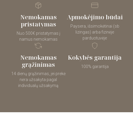
Nemokamas
Apmokėjimo būdai
pristatymas
Paysera, išsimokėtinai (sb
lizingas) arba fizinėje
Nuo 500€ pristatymas į
parduotuvėje
namus nemokamas
Nemokamas
Kokybės garantija
grąžinimas
100% garantija
14 dienų grąžinimas, jei prekė
nėra užsakyta pagal
individualų užsakymą