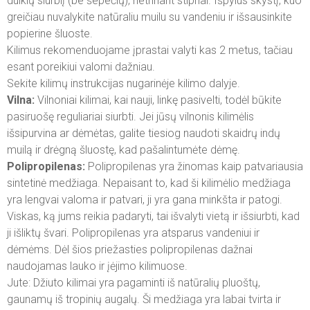
dulkių siurblį (be šepečių), netrinant stipriai. Išpylus skystį, kuo
greičiau nuvalykite natūraliu muilu su vandeniu ir išsausinkite
popierine šluoste.
Kilimus rekomenduojame įprastai valyti kas 2 metus, tačiau
esant poreikiui valomi dažniau.
Sekite kilimų instrukcijas nugarinėje kilimo dalyje.
Vilna:
Vilnoniai kilimai, kai nauji, linkę pasivelti, todėl būkite
pasiruošę reguliariai siurbti. Jei jūsų vilnonis kilimėlis
išsipurvina ar dėmėtas, galite tiesiog naudoti skaidrų indų
muilą ir drėgną šluostę, kad pašalintumėte dėmę.
Polipropilenas:
Polipropilenas yra žinomas kaip patvariausia
sintetinė medžiaga. Nepaisant to, kad ši kilimėlio medžiaga
yra lengvai valoma ir patvari, ji yra gana minkšta ir patogi.
Viskas, ką jums reikia padaryti, tai išvalyti vietą ir išsiurbti, kad
ji išliktų švari. Polipropilenas yra atsparus vandeniui ir
dėmėms. Dėl šios priežasties polipropilenas dažnai
naudojamas lauko ir įėjimo kilimuose.
Jute: Džiuto kilimai yra pagaminti iš natūralių pluoštų,
gaunamų iš tropinių augalų. Ši medžiaga yra labai tvirta ir