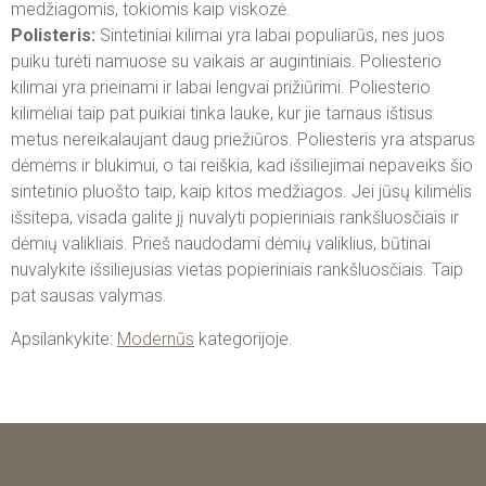
medžiagomis, tokiomis kaip viskozė.
Polisteris:
Sintetiniai kilimai yra labai populiarūs, nes juos
puiku turėti namuose su vaikais ar augintiniais. Poliesterio
kilimai yra prieinami ir labai lengvai prižiūrimi. Poliesterio
kilimėliai taip pat puikiai tinka lauke, kur jie tarnaus ištisus
metus nereikalaujant daug priežiūros. Poliesteris yra atsparus
dėmėms ir blukimui, o tai reiškia, kad išsiliejimai nepaveiks šio
sintetinio pluošto taip, kaip kitos medžiagos. Jei jūsų kilimėlis
išsitepa, visada galite jį nuvalyti popieriniais rankšluosčiais ir
dėmių valikliais. Prieš naudodami dėmių valiklius, būtinai
nuvalykite išsiliejusias vietas popieriniais rankšluosčiais. Taip
pat sausas valymas.
Apsilankykite:
Modernūs
kategorijoje.