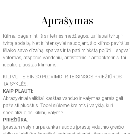
Aprašymas
Kilimai pagaminti iš sintetinės medžiagos, turi labai tvirtą ir
tvirtą apdailą. Net ir intensyviai naudojant, šio kilimo paviršius
išlaiko savo dizainą, spalvas ir tą patį minkštą pojūtį. Lengvai
valomas, atsparus vandeniui, antistatinis ir antibakterinis, tai
idealus pluoštas kilimams.
KILIMŲ TEISINGO PLOVIMO IR TEISINGOS PRIEŽIŪROS
TAISYKLĖS:
KAIP PLAUTI:
Abrazyviniai valikliai, karštas vanduo ir valymas garais gali
pažeisti pluoštus. Todėl siūlome kreiptis į valyklą, kuri
specializuojasi kilimų valyme.
PRIEŽIŪRA:
Įprastam valymui pakanka naudoti įprastą vidutinio greičio