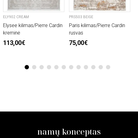
ELY902 CREAM
PRS503 BEIGE
P
Elysee kilimas/Pierre Cardin
Paris kilimas/Pierre Cardin
P
kreminė
rusvas
r
113,00€
75,00€
1
2
3
4
5
6
7
8
9
10
11
12
namų konceptas