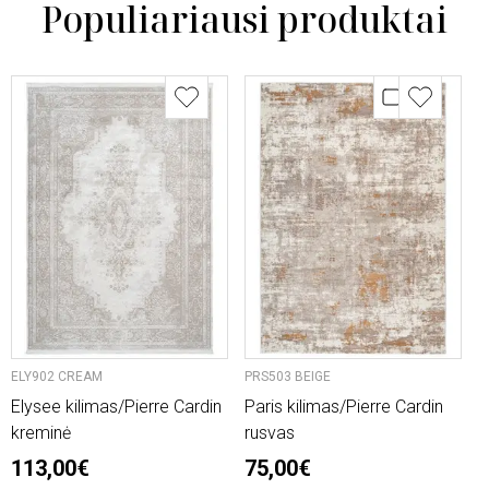
Populiariausi produktai
ELY902 CREAM
PRS503 BEIGE
O
Elysee kilimas/Pierre Cardin
Paris kilimas/Pierre Cardin
L
kreminė
rusvas
n
113,00€
75,00€
2