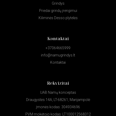
Grindys
Priedai grindų įrengimui
Kiliminės Desso plytelės
Kontaktai
+37064665999
info@namugrindys.lt
Kontaktai
Rekvizitai
UAB Namų konceptas
Draugystės 14A, LT-68261, Marijampolė
Įmonės kodas: 304934696
PVM mokėtojo kodas: LT100012568312