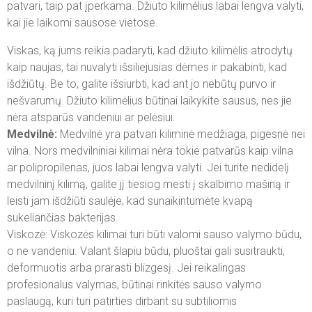
patvari, taip pat įperkama. Džiuto kilimėlius labai lengva valyti,
kai jie laikomi sausose vietose.
Viskas, ką jums reikia padaryti, kad džiuto kilimėlis atrodytų
kaip naujas, tai nuvalyti išsiliejusias dėmes ir pakabinti, kad
išdžiūtų. Be to, galite išsiurbti, kad ant jo nebūtų purvo ir
nešvarumų. Džiuto kilimėlius būtinai laikykite sausus, nes jie
nėra atsparūs vandeniui ar pelėsiui.
Medvilnė:
Medvilnė yra patvari kiliminė medžiaga, pigesnė nei
vilna. Nors medvilniniai kilimai nėra tokie patvarūs kaip vilna
ar polipropilenas, juos labai lengva valyti. Jei turite nedidelį
medvilninį kilimą, galite jį tiesiog mesti į skalbimo mašiną ir
leisti jam išdžiūti saulėje, kad sunaikintumėte kvapą
sukeliančias bakterijas.
Viskozė: Viskozės kilimai turi būti valomi sauso valymo būdu,
o ne vandeniu. Valant šlapiu būdu, pluoštai gali susitraukti,
deformuotis arba prarasti blizgesį. Jei reikalingas
profesionalus valymas, būtinai rinkitės sauso valymo
paslaugą, kuri turi patirties dirbant su subtiliomis