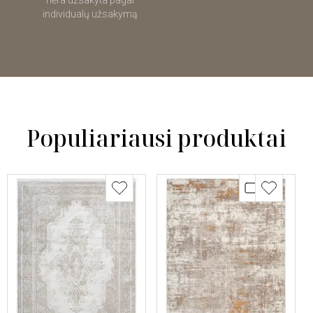
nėra užsakyta pagal
individualų užsakymą
Populiariausi produktai