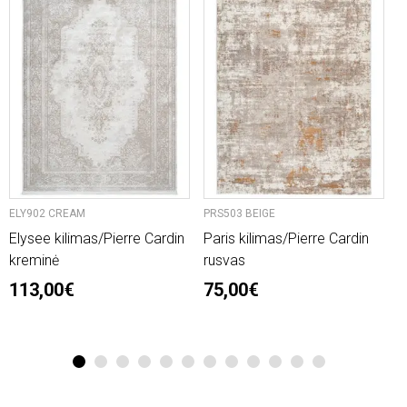
ELY902 CREAM
PRS503 BEIGE
P
Elysee kilimas/Pierre Cardin
Paris kilimas/Pierre Cardin
P
kreminė
rusvas
r
113,00€
75,00€
1
2
3
4
5
6
7
8
9
10
11
12