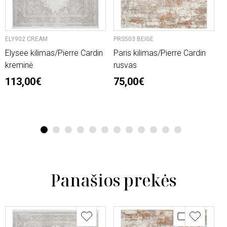
ELY902 CREAM
PRS503 BEIGE
O
Elysee kilimas/Pierre Cardin
Paris kilimas/Pierre Cardin
L
kreminė
rusvas
n
113,00€
75,00€
2
6
1
2
3
4
5
6
7
8
9
10
11
12
Panašios prekės