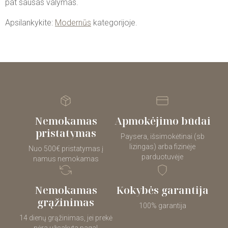
pat sausas valymas.
Apsilankykite:
Modernūs
kategorijoje.
Nemokamas
Apmokėjimo būdai
pristatymas
Paysera, išsimokėtinai (sb
lizingas) arba fizinėje
Nuo 500€ pristatymas į
parduotuvėje
namus nemokamas
Nemokamas
Kokybės garantija
grąžinimas
100% garantija
14 dienų grąžinimas, jei prekė