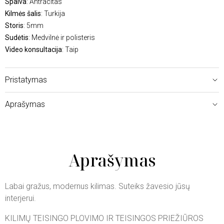
Spalva
: Antracitas
Kilmės šalis
: Turkija
Storis
: 5mm
Sudėtis
: Medvilnė ir polisteris
Video konsultacija
: Taip
Pristatymas
Aprašymas
Aprašymas
Labai gražus, modernus kilimas. Suteiks žavesio jūsų
interjerui.
KILIMŲ TEISINGO PLOVIMO IR TEISINGOS PRIEŽIŪROS