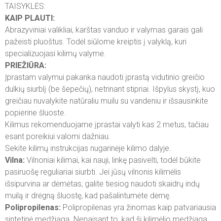
TAISYKLĖS:
KAIP PLAUTI:
Abrazyviniai valikliai, karštas vanduo ir valymas garais gali
pažeisti pluoštus. Todėl siūlome kreiptis į valyklą, kuri
specializuojasi kilimų valyme.
PRIEŽIŪRA:
Įprastam valymui pakanka naudoti įprastą vidutinio greičio
dulkių siurblį (be šepečių), netrinant stipriai. Išpylus skystį, kuo
greičiau nuvalykite natūraliu muilu su vandeniu ir išsausinkite
popierine šluoste.
Kilimus rekomenduojame įprastai valyti kas 2 metus, tačiau
esant poreikiui valomi dažniau.
Sekite kilimų instrukcijas nugarinėje kilimo dalyje.
Vilna:
Vilnoniai kilimai, kai nauji, linkę pasivelti, todėl būkite
pasiruošę reguliariai siurbti. Jei jūsų vilnonis kilimėlis
išsipurvina ar dėmėtas, galite tiesiog naudoti skaidrų indų
muilą ir drėgną šluostę, kad pašalintumėte dėmę.
Polipropilenas:
Polipropilenas yra žinomas kaip patvariausia
sintetinė medžiaga. Nepaisant to, kad ši kilimėlio medžiaga