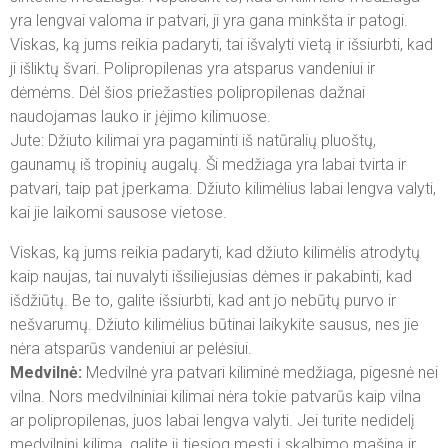
yra lengvai valoma ir patvari, ji yra gana minkšta ir patogi.
Viskas, ką jums reikia padaryti, tai išvalyti vietą ir išsiurbti, kad
ji išliktų švari. Polipropilenas yra atsparus vandeniui ir
dėmėms. Dėl šios priežasties polipropilenas dažnai
naudojamas lauko ir įėjimo kilimuose.
Jute: Džiuto kilimai yra pagaminti iš natūralių pluoštų,
gaunamų iš tropinių augalų. Ši medžiaga yra labai tvirta ir
patvari, taip pat įperkama. Džiuto kilimėlius labai lengva valyti,
kai jie laikomi sausose vietose.
Viskas, ką jums reikia padaryti, kad džiuto kilimėlis atrodytų
kaip naujas, tai nuvalyti išsiliejusias dėmes ir pakabinti, kad
išdžiūtų. Be to, galite išsiurbti, kad ant jo nebūtų purvo ir
nešvarumų. Džiuto kilimėlius būtinai laikykite sausus, nes jie
nėra atsparūs vandeniui ar pelėsiui.
Medvilnė:
Medvilnė yra patvari kiliminė medžiaga, pigesnė nei
vilna. Nors medvilniniai kilimai nėra tokie patvarūs kaip vilna
ar polipropilenas, juos labai lengva valyti. Jei turite nedidelį
medvilninį kilimą, galite jį tiesiog mesti į skalbimo mašiną ir