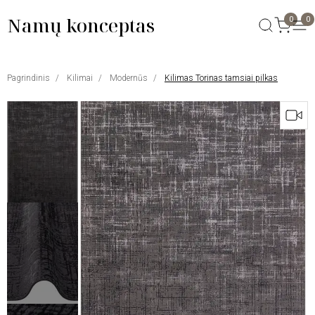
Namų konceptas
0
0
Pagrindinis
Kilimai
Modernūs
Kilimas Torinas tamsiai pilkas