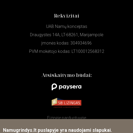
Rekvizitai
UAB Namų konceptas
Draugystės 14A, LT-68261, Marijampolė
Įmonės kodas: 304934696
PVM mokėtojo kodas: LT100012568312
Atsiskaitymo būdai:
Fizinėje parduotuvėje
Namugrindys.lt puslapyje yra naudojami slapukai.