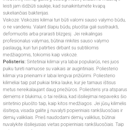
leisti jam išdžiūti saulėje, kad sunaikintumėte kvapą
sukeliančias bakterijas.
Viskozė: Viskozės kilimai turi būti valomi sauso valymo būdu,
o ne vandeniu. Valant šlapiu būdu, pluoštai gali susitraukti,
deformuotis arba prarasti blizgesį. Jei reikalingas
profesionalus valymas, būtinai rinkitės sauso valymo
paslaugą, kuri turi patirties dirbant su subtiliomis
medžiagomis, tokiomis kaip viskozė.
Polisteris:
Sintetiniai kilimai yra labai populiarūs, nes juos
puiku turėti namuose su vaikais ar augintiniais. Poliesterio
kilimai yra prieinami ir labai lengvai prižiūrimi. Poliesterio
kilimėliai taip pat puikiai tinka lauke, kur jie tarnaus ištisus
metus nereikalaujant daug priežiūros. Poliesteris yra atsparus
dėmėms ir blukimui, o tai reiškia, kad išsiliejimai nepaveiks šio
sintetinio pluošto taip, kaip kitos medžiagos. Jei jūsų kilimėlis
išsitepa, visada galite jį nuvalyti popieriniais rankšluosčiais ir
dėmių valikliais. Prieš naudodami dėmių valiklius, būtinai
nuvalykite išsiliejusias vietas popieriniais rankšluosčiais. Taip