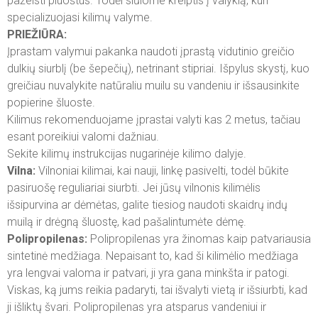
pažeisti pluoštus. Todėl siūlome kreiptis į valyklą, kuri
specializuojasi kilimų valyme.
PRIEŽIŪRA:
Įprastam valymui pakanka naudoti įprastą vidutinio greičio
dulkių siurblį (be šepečių), netrinant stipriai. Išpylus skystį, kuo
greičiau nuvalykite natūraliu muilu su vandeniu ir išsausinkite
popierine šluoste.
Kilimus rekomenduojame įprastai valyti kas 2 metus, tačiau
esant poreikiui valomi dažniau.
Sekite kilimų instrukcijas nugarinėje kilimo dalyje.
Vilna:
Vilnoniai kilimai, kai nauji, linkę pasivelti, todėl būkite
pasiruošę reguliariai siurbti. Jei jūsų vilnonis kilimėlis
išsipurvina ar dėmėtas, galite tiesiog naudoti skaidrų indų
muilą ir drėgną šluostę, kad pašalintumėte dėmę.
Polipropilenas:
Polipropilenas yra žinomas kaip patvariausia
sintetinė medžiaga. Nepaisant to, kad ši kilimėlio medžiaga
yra lengvai valoma ir patvari, ji yra gana minkšta ir patogi.
Viskas, ką jums reikia padaryti, tai išvalyti vietą ir išsiurbti, kad
ji išliktų švari. Polipropilenas yra atsparus vandeniui ir