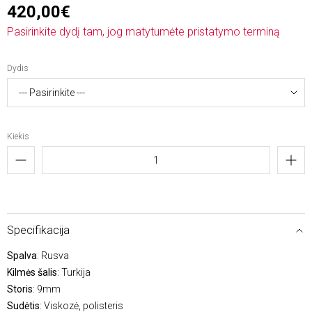
420,00€
Pasirinkite dydį tam, jog matytumėte pristatymo terminą
Dydis
Kiekis
Specifikacija
Spalva
: Rusva
Kilmės šalis
: Turkija
Storis
: 9mm
Sudėtis
: Viskozė, polisteris