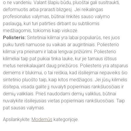
o ne vandeniu. Valant šlapiu būdu, pluoštai gali susitraukti,
deformuotis arba prarasti blizgesį. Jei reikalingas
profesionalus valymas, būtinai rinkitės sauso valymo
paslaugą, kuri turi patirties dirbant su subtiliomis
medžiagomis, tokiomis kaip viskozė.
Polisteris:
Sintetiniai kilimai yra labai populiarūs, nes juos
puiku turėti namuose su vaikais ar augintiniais. Poliesterio
kilimai yra prieinami ir labai lengvai prižiūrimi. Poliesterio
kilimėliai taip pat puikiai tinka lauke, kur jie tarnaus ištisus
metus nereikalaujant daug priežiūros. Poliesteris yra atsparus
dėmėms ir blukimui, o tai reiškia, kad išsiliejimai nepaveiks šio
sintetinio pluošto taip, kaip kitos medžiagos. Jei jūsų kilimėlis
išsitepa, visada galite jį nuvalyti popieriniais rankšluosčiais ir
dėmių valikliais. Prieš naudodami dėmių valiklius, būtinai
nuvalykite išsiliejusias vietas popieriniais rankšluosčiais. Taip
pat sausas valymas.
Apsilankykite:
Modernūs
kategorijoje.