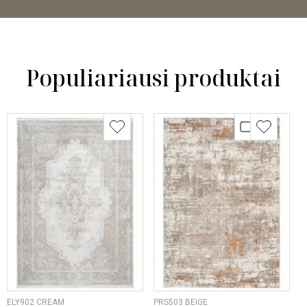
Populiariausi produktai
ELY902 CREAM
PRS503 BEIGE
O