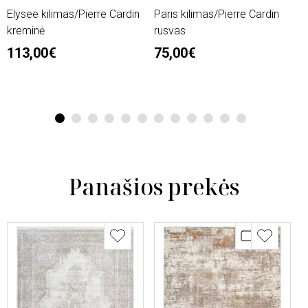
Elysee kilimas/Pierre Cardin
Paris kilimas/Pierre Cardin
L
kreminė
rusvas
n
113,00€
75,00€
2
6
1
2
3
4
5
6
7
8
9
10
11
12
Panašios prekės