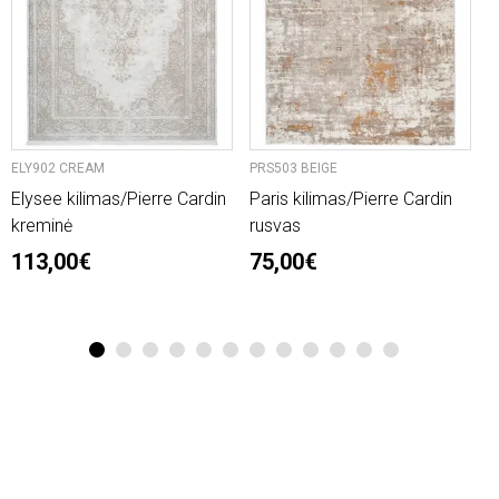
ELY902 CREAM
PRS503 BEIGE
P
Elysee kilimas/Pierre Cardin
Paris kilimas/Pierre Cardin
P
kreminė
rusvas
r
113,00€
75,00€
1
2
3
4
5
6
7
8
9
10
11
12