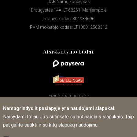
UAB Namų konceptas
Draugystės 14A, LT-68261, Marijampolė
Įmonės kodas: 304934696
PVM mokėtojo kodas: LT100012568312
Atsiskaitymo būdai:
Fizinėje parduotuvėje
Namugrindys.lt puslapyje yra naudojami slapukai.
Naršydami toliau Jūs sutinkate su būtinaisiais slapukais. Taip
Sekite mūsų naujienas socialiniuose tinkluose
pat galite sutikti ir su kitų slapukų naudojimu.