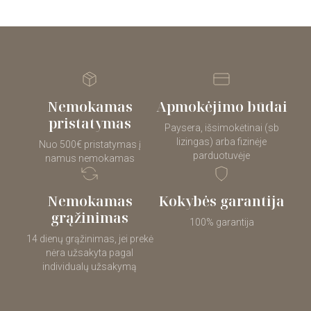
Nemokamas
Apmokėjimo būdai
pristatymas
Paysera, išsimokėtinai (sb
lizingas) arba fizinėje
Nuo 500€ pristatymas į
parduotuvėje
namus nemokamas
Nemokamas
Kokybės garantija
grąžinimas
100% garantija
14 dienų grąžinimas, jei prekė
nėra užsakyta pagal
individualų užsakymą