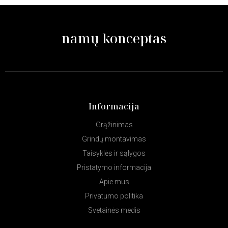
namų konceptas
Informacija
Grąžinimas
Grindų montavimas
Taisyklės ir sąlygos
Pristatymo informacija
Apie mus
Privatumo politika
Svetainės medis