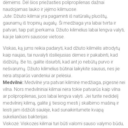
dėmėms. Dėl šios priežasties polipropilenas dažnai
naudojamas lauko ir įėjimo kilimuose.
Jute: Džiuto kilimai yra pagaminti iš natūralių pluoštų,
gaunamų iš tropinių augalų. Ši medžiaga yra labai tvirta ir
patvari, taip pat įperkama. Džiuto kilimėlius labai lengva valyti,
kai jie laikomi sausose vietose.
Viskas, ką jums reikia padaryti, kad džiuto kilimėlis atrodytų
kaip naujas, tai nuvalyti išsiliejusias dėmes ir pakabinti, kad
išdžiūtų. Be to, galite išsiurbti, kad ant jo nebūtų purvo ir
nešvarumų. Džiuto kilimėlius būtinai laikykite sausus, nes jie
nėra atsparūs vandeniui ar pelėsiui.
Medvilnė:
Medvilnė yra patvari kiliminė medžiaga, pigesnė nei
vilna. Nors medvilniniai kilimai nėra tokie patvarūs kaip vilna
ar polipropilenas, juos labai lengva valyti. Jei turite nedidelį
medvilninį kilimą, galite jį tiesiog mesti į skalbimo mašiną ir
leisti jam išdžiūti saulėje, kad sunaikintumėte kvapą
sukeliančias bakterijas.
Viskozė: Viskozės kilimai turi būti valomi sauso valymo būdu,