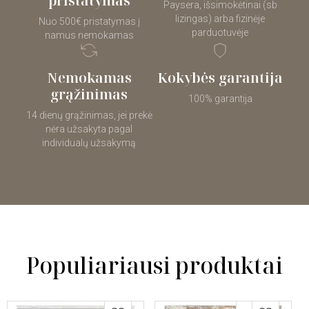
pristatymas
Paysera, išsimokėtinai (sb
lizingas) arba fizinėje
Nuo 500€ pristatymas į
parduotuvėje
namus nemokamas
Nemokamas
Kokybės garantija
grąžinimas
100% garantija
14 dienų grąžinimas, jei prekė
nėra užsakyta pagal
individualų užsakymą
Populiariausi produktai