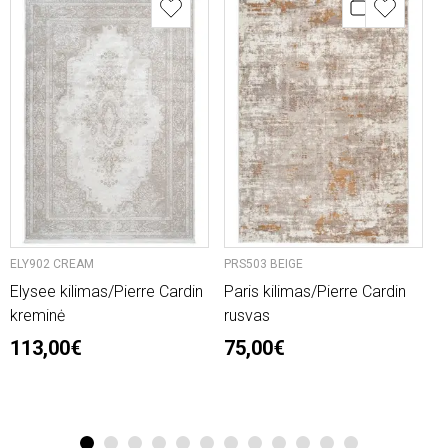
ELY902 CREAM
PRS503 BEIGE
O
Elysee kilimas/Pierre Cardin
Paris kilimas/Pierre Cardin
L
kreminė
rusvas
n
113,00€
75,00€
2
6
1
2
3
4
5
6
7
8
9
10
11
12