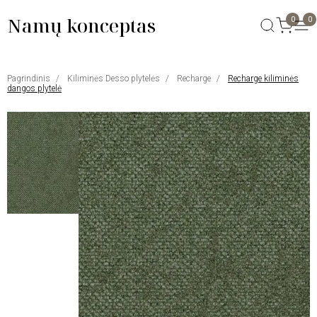
Namų konceptas
0
0
Pagrindinis
Kiliminės Desso plytelės
Recharge
Recharge kiliminės
dangos plytelė