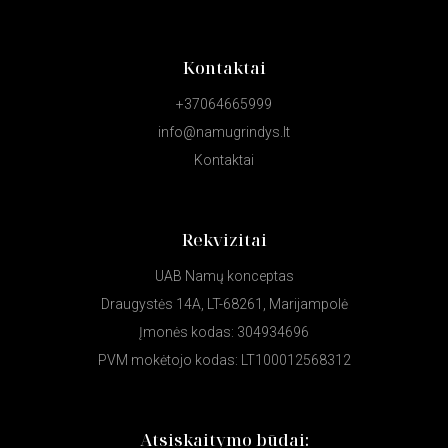
Kontaktai
+37064665999
info@namugrindys.lt
Kontaktai
Rekvizitai
UAB Namų konceptas
Draugystės 14A, LT-68261, Marijampolė
Įmonės kodas: 304934696
PVM mokėtojo kodas: LT100012568312
Atsiskaitymo būdai: