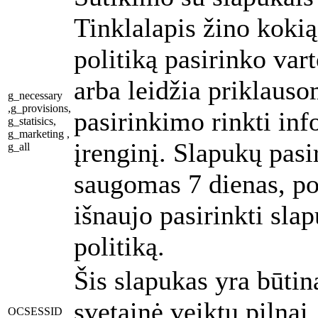
Tinklalapis žino koki
politiką pasirinko vart
arba leidžia priklauso
g_necessary
,g_provisions,
pasirinkimo rinkti inf
g_statisics,
g_marketing ,
įrenginį. Slapukų pas
g_all
saugomas 7 dienas, p
išnaujo pasirinkti sla
politiką.
Šis slapukas yra būtin
svetainė veiktų pilnai,
OCSESSID