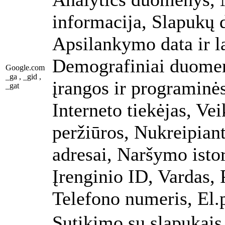
informacija, Slapukų
Apsilankymo data ir l
Demografiniai duome
Google.com
_ga , _gid ,
įrangos ir programinės
_gat
Interneto tiekėjas, Ve
peržiūros, Nukreipian
adresai, Naršymo istor
Įrenginio ID, Vardas, 
Telefono numeris, El.p
Sutikimo su slapukais