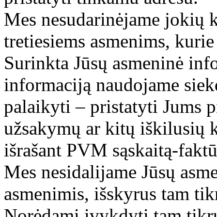
Mes nesudarinėjame jokių k
tretiesiems asmenims, kurie
Surinkta Jūsų asmeninė info
informaciją naudojame siekd
palaikyti – pristatyti Jums p
užsakymų ar kitų iškilusių k
išrašant PVM sąskaitą-faktū
Mes nesidalijame Jūsų asme
asmenimis, išskyrus tam tikr
Norėdami įvykdyti tam tikru