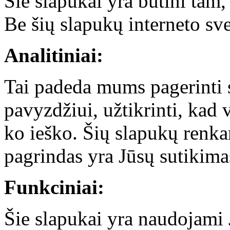
Šie slapukai yra būtini tam,
Be šių slapukų interneto sv
Analitiniai:
Tai padeda mums pagerinti 
pavyzdžiui, užtikrinti, kad v
ko ieško. Šių slapukų ren
pagrindas yra Jūsų sutikima
Funkciniai:
Šie slapukai yra naudojami J