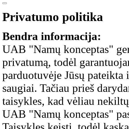
Privatumo politika
Bendra informacija:
UAB "Namų konceptas" gerbi
privatumą, todėl garantuojam
parduotuvėje Jūsų pateikta
saugiai. Tačiau prieš daryd
taisykles, kad vėliau nekilt
UAB "Namų konceptas" pasil
Taisykles keisti, todėl kask