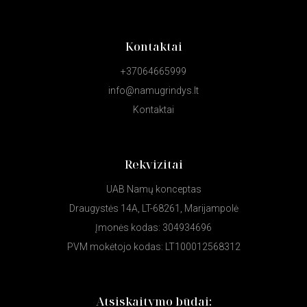
Kontaktai
+37064665999
info@namugrindys.lt
Kontaktai
Rekvizitai
UAB Namų konceptas
Draugystės 14A, LT-68261, Marijampolė
Įmonės kodas: 304934696
PVM mokėtojo kodas: LT100012568312
Atsiskaitymo būdai: