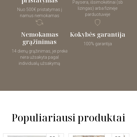
pristatymas
Paysera, išsimokėtinai (sb
lizingas) arba fizinėje
Nuo 500€ pristatymas į
parduotuvėje
namus nemokamas
Nemokamas
Kokybės garantija
grąžinimas
100% garantija
14 dienų grąžinimas, jei prekė
nėra užsakyta pagal
individualų užsakymą
Populiariausi produktai