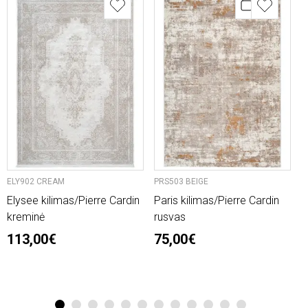
ELY902 CREAM
PRS503 BEIGE
O
Elysee kilimas/Pierre Cardin
Paris kilimas/Pierre Cardin
L
kreminė
rusvas
n
113,00€
75,00€
2
6
1
2
3
4
5
6
7
8
9
10
11
12