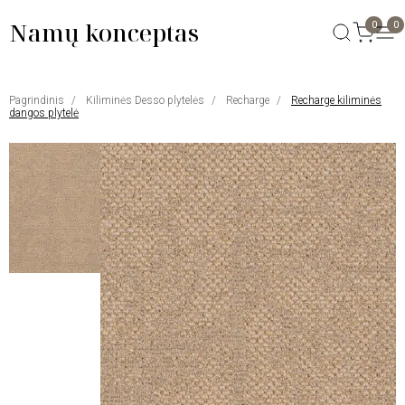
Namų konceptas
0
0
Pagrindinis
Kiliminės Desso plytelės
Recharge
Recharge kiliminės
dangos plytelė