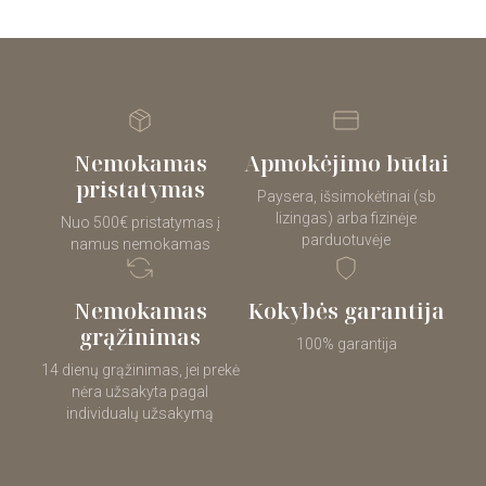
Nemokamas
Apmokėjimo būdai
pristatymas
Paysera, išsimokėtinai (sb
lizingas) arba fizinėje
Nuo 500€ pristatymas į
parduotuvėje
namus nemokamas
Nemokamas
Kokybės garantija
grąžinimas
100% garantija
14 dienų grąžinimas, jei prekė
nėra užsakyta pagal
individualų užsakymą