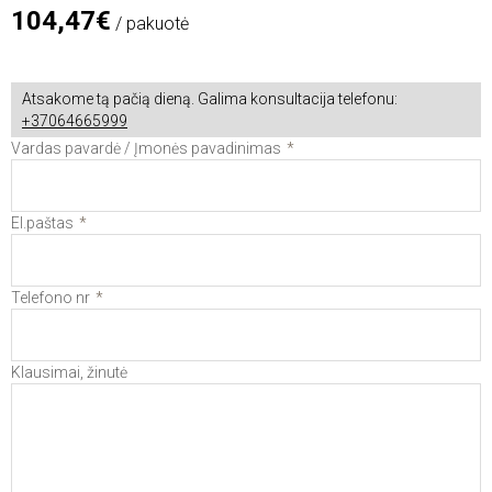
104,47€
/ pakuotė
Atsakome tą pačią dieną. Galima konsultacija telefonu:
+37064665999
Vardas pavardė / Įmonės pavadinimas
El.paštas
Telefono nr
Klausimai, žinutė