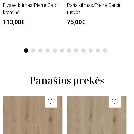
Elysee kilimas/Pierre Cardin
Paris kilimas/Pierre Cardin
L
kreminė
rusvas
n
113,00€
75,00€
2
6
1
2
3
4
5
6
7
8
9
10
11
12
Panašios prekės