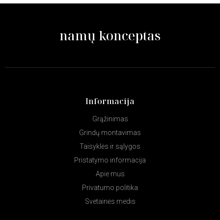
namų konceptas
Informacija
Grąžinimas
Grindų montavimas
Taisyklės ir sąlygos
Pristatymo informacija
Apie mus
Privatumo politika
Svetainės medis