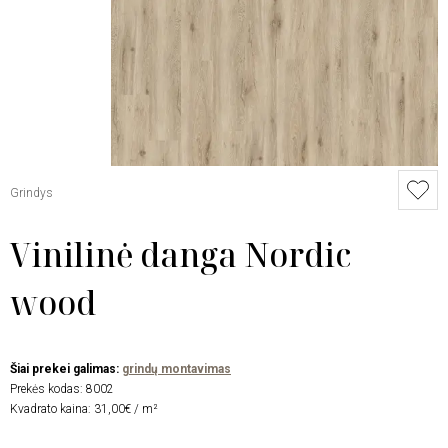
Grindys
Vinilinė danga Nordic
wood
Šiai prekei galimas:
grindų montavimas
Prekės kodas:
8002
Kvadrato kaina: 31,00€ / m²