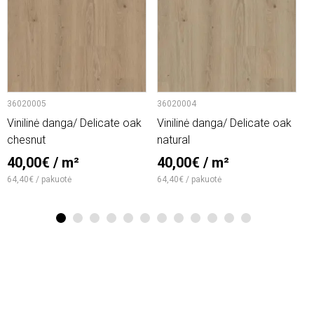
36020005
36020004
6
Vinilinė danga/ Delicate oak
Vinilinė danga/ Delicate oak
V
chesnut
natural
2
40,00€ / m²
40,00€ / m²
1
64,40€ / pakuotė
64,40€ / pakuotė
1
2
3
4
5
6
7
8
9
10
11
12