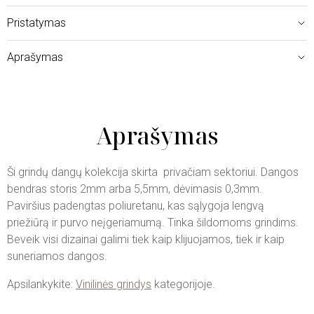
Pristatymas
Aprašymas
Aprašymas
Ši grindų dangų kolekcija skirta privačiam sektoriui. Dangos
bendras storis 2mm arba 5,5mm, dėvimasis 0,3mm.
Paviršius padengtas poliuretanu, kas sąlygoja lengvą
priežiūrą ir purvo neįgeriamumą. Tinka šildomoms grindims.
Beveik visi dizainai galimi tiek kaip klijuojamos, tiek ir kaip
suneriamos dangos.
Apsilankykite:
Vinilinės grindys
kategorijoje.