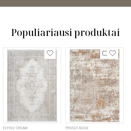
Populiariausi produktai
ELY902 CREAM
PRS503 BEIGE
O