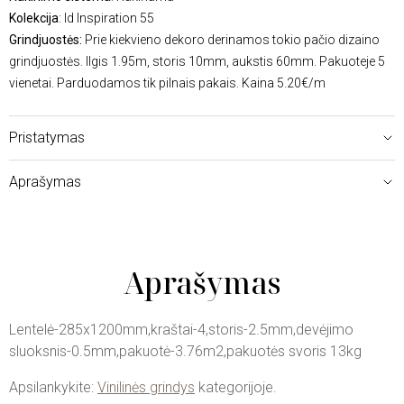
Kolekcija
: Id Inspiration 55
Grindjuostės:
Prie kiekvieno dekoro derinamos tokio pačio dizaino
grindjuostės. Ilgis 1.95m, storis 10mm, aukstis 60mm. Pakuoteje 5
vienetai. Parduodamos tik pilnais pakais. Kaina 5.20€/m
Pristatymas
Aprašymas
Aprašymas
Lentelė-285x1200mm,kraštai-4,storis-2.5mm,devėjimo
sluoksnis-0.5mm,pakuotė-3.76m2,pakuotės svoris 13kg
Apsilankykite:
Vinilinės grindys
kategorijoje.