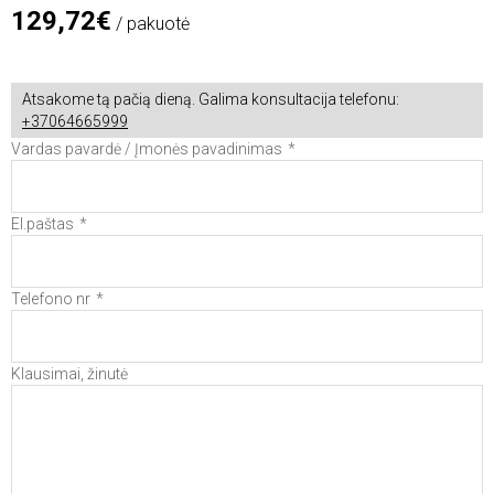
129,72€
/ pakuotė
Atsakome tą pačią dieną. Galima konsultacija telefonu:
+37064665999
Vardas pavardė / Įmonės pavadinimas
El.paštas
Telefono nr
Klausimai, žinutė