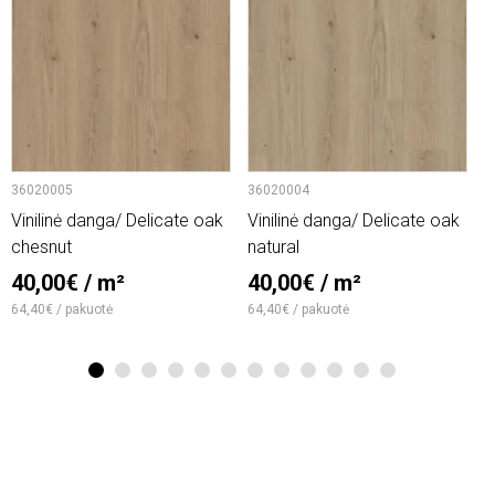
36020005
36020004
6
Vinilinė danga/ Delicate oak
Vinilinė danga/ Delicate oak
V
chesnut
natural
2
40,00€ / m²
40,00€ / m²
1
64,40€ / pakuotė
64,40€ / pakuotė
1
2
3
4
5
6
7
8
9
10
11
12