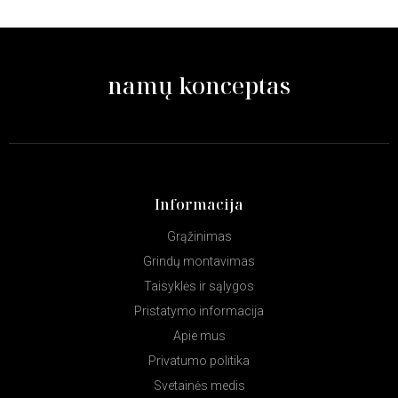
namų konceptas
Informacija
Grąžinimas
Grindų montavimas
Taisyklės ir sąlygos
Pristatymo informacija
Apie mus
Privatumo politika
Svetainės medis