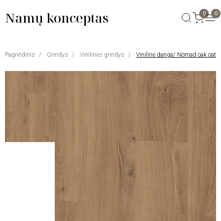
Namų konceptas
0
0
Pagrindinis
Grindys
Vinilinės grindys
Vinilinė danga/ Nomad oak oat