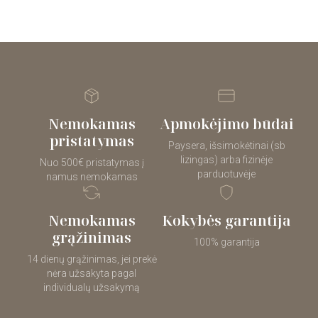
Nemokamas
Apmokėjimo būdai
pristatymas
Paysera, išsimokėtinai (sb
lizingas) arba fizinėje
Nuo 500€ pristatymas į
parduotuvėje
namus nemokamas
Nemokamas
Kokybės garantija
grąžinimas
100% garantija
14 dienų grąžinimas, jei prekė
nėra užsakyta pagal
individualų užsakymą