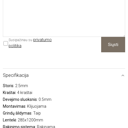
privatumo
Susipažinau su
Siųsti
politika
Specifikacija
Storis
: 2.5mm
Kraštai
: 4 kraštai
Devėjimo sluoksnis
: 0.5mm
Montavimas
: Klijuojama
Grindų šildymas
: Taip
Lentelė
: 285x1200mm
Rakinimo sistema
: Rakinama