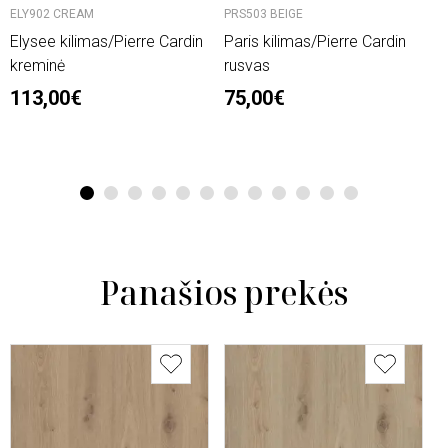
ELY902 CREAM
PRS503 BEIGE
O
Elysee kilimas/Pierre Cardin
Paris kilimas/Pierre Cardin
L
kreminė
rusvas
n
113,00€
75,00€
2
6
1
2
3
4
5
6
7
8
9
10
11
12
Panašios prekės