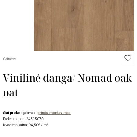
Grindys
Vinilinė danga/ Nomad oak
oat
Šiai prekei galimas:
grindų montavimas
Prekės kodas:
24515070
Kvadrato kaina: 34,50€ / m²