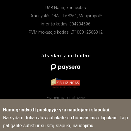
UAB Namų konceptas
Draugystės 14A, LT-68261, Marijampolė
Įmonės kodas: 304934696
PVM mokėtojo kodas: LT100012568312
Atsiskaitymo būdai:
Fizinėje parduotuvėje
Namugrindys.lt puslapyje yra naudojami slapukai.
Naršydami toliau Jūs sutinkate su būtinaisiais slapukais. Taip
Sekite mūsų naujienas socialiniuose tinkluose
pat galite sutikti ir su kitų slapukų naudojimu.