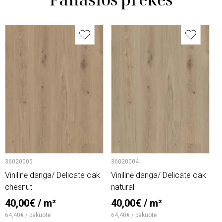
36020005
36020004
6
Vinilinė danga/ Delicate oak
Vinilinė danga/ Delicate oak
V
chesnut
natural
2
40,00€ / m²
40,00€ / m²
1
64,40€ / pakuotė
64,40€ / pakuotė