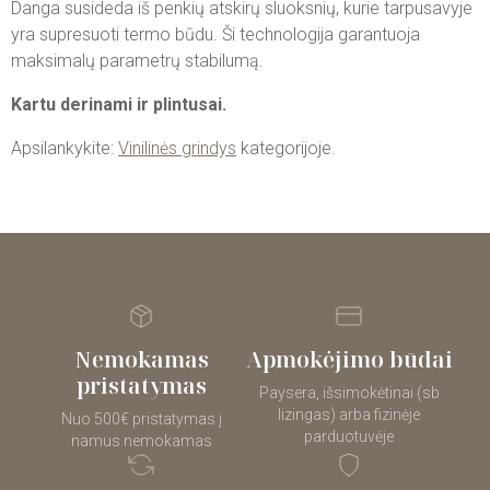
Danga susideda iš penkių atskirų sluoksnių, kurie tarpusavyje
yra supresuoti termo būdu. Ši technologija garantuoja
maksimalų parametrų stabilumą.
Kartu derinami ir plintusai.
Apsilankykite:
Vinilinės grindys
kategorijoje.
Nemokamas
Apmokėjimo būdai
pristatymas
Paysera, išsimokėtinai (sb
lizingas) arba fizinėje
Nuo 500€ pristatymas į
parduotuvėje
namus nemokamas