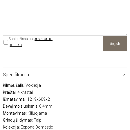
privatumo
Susipažinau su
Siųsti
politika
Specifikacija
Kilmės šalis
: Vokietija
Kraštai
: 4 kraštai
Išmatavimai
: 1219x609x2
Devėjimo sluoksnis
: 0,4mm
Montavimas
: Klijuojama
Grindų šildymas
: Taip
Kolekcija
: Expona Domestic