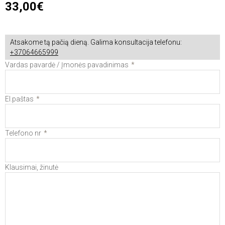
33,00€
Atsakome tą pačią dieną. Galima konsultacija telefonu:
+37064665999
Vardas pavardė / Įmonės pavadinimas
El.paštas
Telefono nr
Klausimai, žinutė