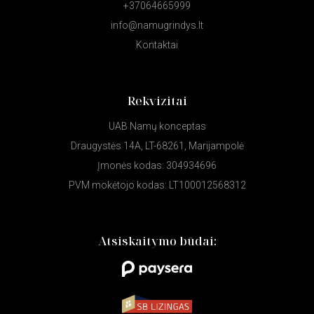
+37064665999
info@namugrindys.lt
Kontaktai
Rekvizitai
UAB Namų konceptas
Draugystės 14A, LT-68261, Marijampolė
Įmonės kodas: 304934696
PVM mokėtojo kodas: LT100012568312
Atsiskaitymo būdai: