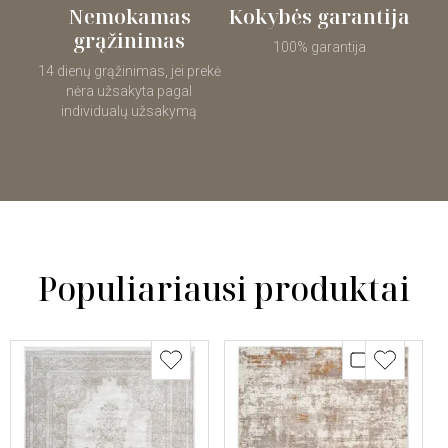
Nemokamas
Kokybės garantija
grąžinimas
100% garantija
14 dienų grąžinimas, jei prekė
nėra užsakyta pagal
individualų užsakymą
Populiariausi produktai