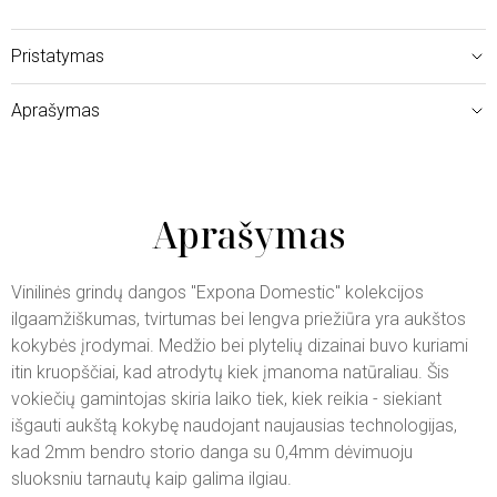
Pristatymas
Aprašymas
Aprašymas
Vinilinės grindų dangos "Expona Domestic" kolekcijos
ilgaamžiškumas, tvirtumas bei lengva priežiūra yra aukštos
kokybės įrodymai. Medžio bei plytelių dizainai buvo kuriami
itin kruopščiai, kad atrodytų kiek įmanoma natūraliau. Šis
vokiečių gamintojas skiria laiko tiek, kiek reikia - siekiant
išgauti aukštą kokybę naudojant naujausias technologijas,
kad 2mm bendro storio danga su 0,4mm dėvimuoju
sluoksniu tarnautų kaip galima ilgiau.