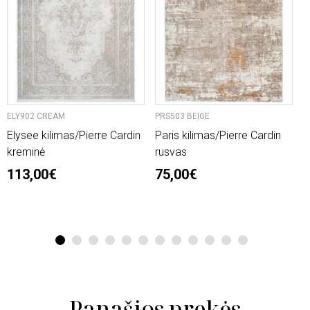
ELY902 CREAM
PRS503 BEIGE
O
Elysee kilimas/Pierre Cardin
Paris kilimas/Pierre Cardin
L
kreminė
rusvas
n
113,00€
75,00€
2
6
1
2
3
4
5
6
7
8
9
10
11
12
Panašios prekės