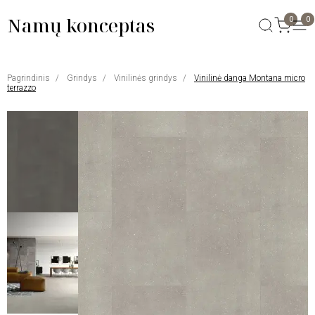
Namų konceptas
0
0
Pagrindinis
Grindys
Vinilinės grindys
Vinilinė danga Montana micro
terrazzo