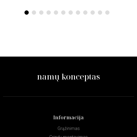
1
2
3
4
5
6
7
8
9
10
11
12
namų konceptas
Informacija
Grąžinimas