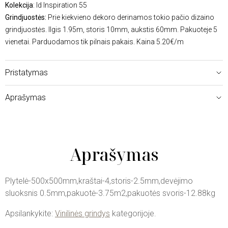
Kolekcija
: Id Inspiration 55
Grindjuostės:
Prie kiekvieno dekoro derinamos tokio pačio dizaino
grindjuostės. Ilgis 1.95m, storis 10mm, aukstis 60mm. Pakuoteje 5
vienetai. Parduodamos tik pilnais pakais. Kaina 5.20€/m
Pristatymas
Aprašymas
Aprašymas
Plytelė-500x500mm,kraštai-4,storis-2.5mm,devėjimo
sluoksnis 0.5mm,pakuotė-3.75m2,pakuotės svoris-12.88kg
Apsilankykite:
Vinilinės grindys
kategorijoje.