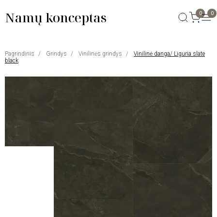
Namų konceptas
0
0
Pagrindinis
Grindys
Vinilinės grindys
Vinilinė danga/ Liguria slate
black