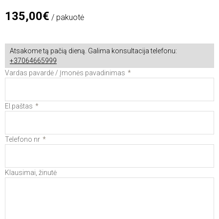
135,00€
/ pakuotė
Atsakome tą pačią dieną. Galima konsultacija telefonu:
+37064665999
Vardas pavardė / Įmonės pavadinimas
El.paštas
Telefono nr
Klausimai, žinutė