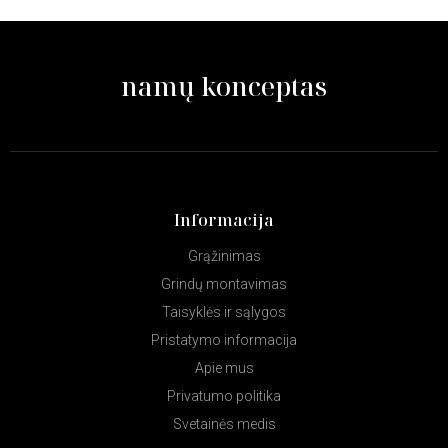
namų konceptas
Informacija
Grąžinimas
Grindų montavimas
Taisyklės ir sąlygos
Pristatymo informacija
Apie mus
Privatumo politika
Svetainės medis