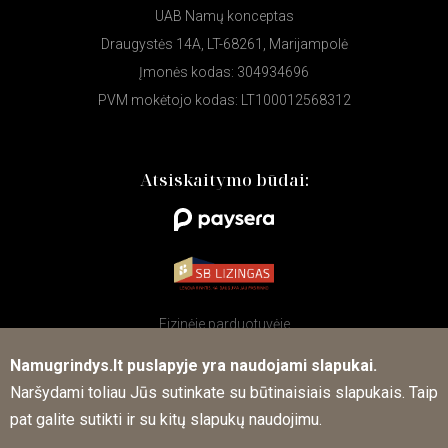
UAB Namų konceptas
Draugystės 14A, LT-68261, Marijampolė
Įmonės kodas: 304934696
PVM mokėtojo kodas: LT100012568312
Atsiskaitymo būdai:
Fizinėje parduotuvėje
Namugrindys.lt puslapyje yra naudojami slapukai.
Naršydami toliau Jūs sutinkate su būtinaisiais slapukais. Taip
Sekite mūsų naujienas socialiniuose tinkluose
pat galite sutikti ir su kitų slapukų naudojimu.