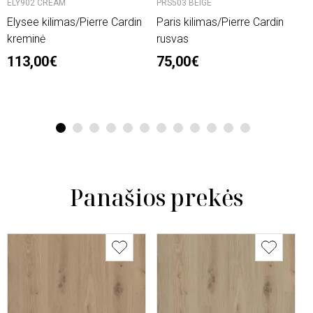
ELY902 CREAM
PRS503 BEIGE
O
Elysee kilimas/Pierre Cardin
Paris kilimas/Pierre Cardin
L
kreminė
rusvas
n
113,00€
75,00€
2
6
1
2
3
4
5
6
7
8
9
10
11
12
Panašios prekės