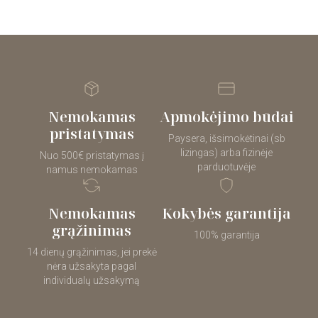
Nemokamas
Apmokėjimo būdai
pristatymas
Paysera, išsimokėtinai (sb
lizingas) arba fizinėje
Nuo 500€ pristatymas į
parduotuvėje
namus nemokamas
Nemokamas
Kokybės garantija
grąžinimas
100% garantija
14 dienų grąžinimas, jei prekė
nėra užsakyta pagal
individualų užsakymą