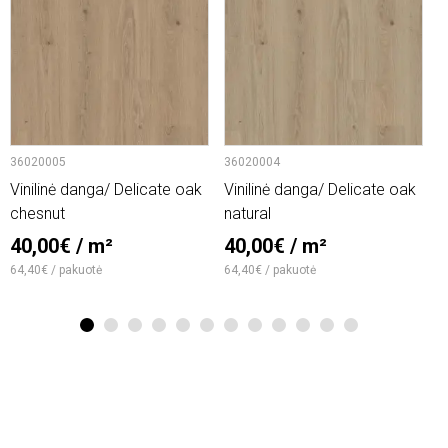
36020005
36020004
6
Vinilinė danga/ Delicate oak
Vinilinė danga/ Delicate oak
V
chesnut
natural
2
40,00€ / m²
40,00€ / m²
1
64,40€ / pakuotė
64,40€ / pakuotė
1
2
3
4
5
6
7
8
9
10
11
12