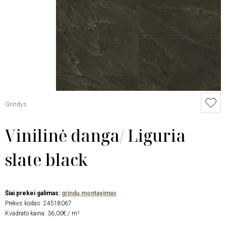
Grindys
Vinilinė danga/ Liguria
slate black
Šiai prekei galimas:
grindų montavimas
Prekės kodas:
24518067
Kvadrato kaina: 36,00€ / m²