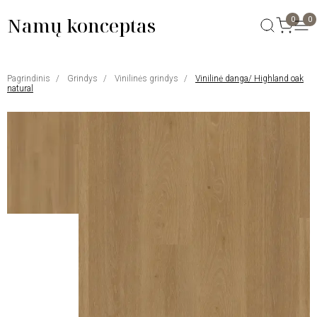
Namų konceptas
0
0
Pagrindinis
Grindys
Vinilinės grindys
Vinilinė danga/ Highland oak
natural