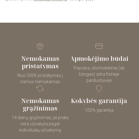
Nemokamas
Apmokėjimo būdai
pristatymas
Paysera, išsimokėtinai (sb
lizingas) arba fizinėje
Nuo 500€ pristatymas į
parduotuvėje
namus nemokamas
Nemokamas
Kokybės garantija
grąžinimas
100% garantija
14 dienų grąžinimas, jei prekė
nėra užsakyta pagal
individualų užsakymą