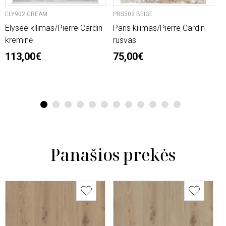
ELY902 CREAM
PRS503 BEIGE
O
Elysee kilimas/Pierre Cardin
Paris kilimas/Pierre Cardin
L
kreminė
rusvas
n
113,00€
75,00€
2
6
1
2
3
4
5
6
7
8
9
10
11
12
Panašios prekės