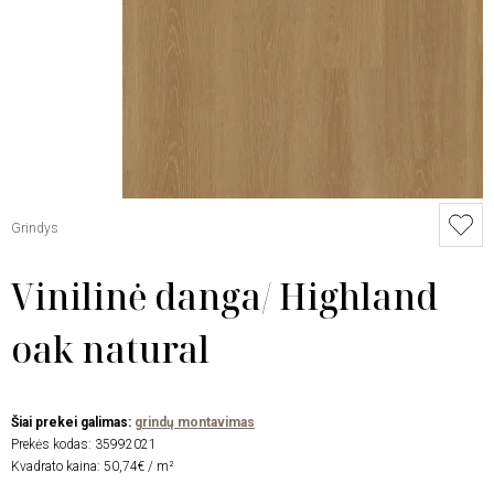
Grindys
Vinilinė danga/ Highland
oak natural
Šiai prekei galimas:
grindų montavimas
Prekės kodas:
35992021
Kvadrato kaina: 50,74€ / m²