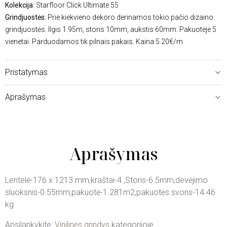
Kolekcija
: Starfloor Click Ultimate 55
Grindjuostės:
Prie kiekvieno dekoro derinamos tokio pačio dizaino
grindjuostės. Ilgis 1.95m, storis 10mm, aukstis 60mm. Pakuoteje 5
vienetai. Parduodamos tik pilnais pakais. Kaina 5.20€/m
Pristatymas
Aprašymas
Aprašymas
Lentelė-176 x 1213 mm,kraštai-4 ,Storis-6.5mm,devėjimo
sluoksnis-0.55mm,pakuotė-1.281m2,pakuotės svoris-14.46
kg
Apsilankykite:
Vinilinės grindys
kategorijoje.