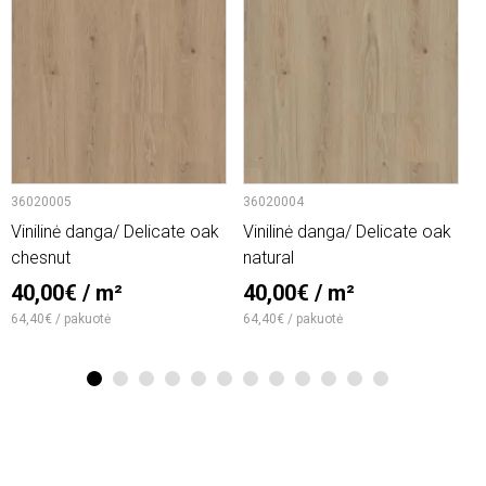
36020005
36020004
6
Vinilinė danga/ Delicate oak
Vinilinė danga/ Delicate oak
V
chesnut
natural
2
40,00€ / m²
40,00€ / m²
1
64,40€ / pakuotė
64,40€ / pakuotė
1
2
3
4
5
6
7
8
9
10
11
12