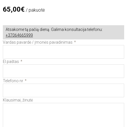
65,00€
/ pakuotė
Atsakome tą pačią dieną. Galima konsultacija telefonu:
+37064665999
Vardas pavardė / Įmonės pavadinimas
El.paštas
Telefono nr
Klausimai, žinutė