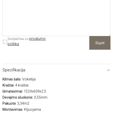
privatumo
Susipažinau su
Siųsti
politika
Specifikacija
Kilmės šalis
: Vokietija
Kraštai
: 4 kraštai
Išmatavimai
: 1524x609x2.5
Devėjimo sluoksnis
: 0,55mm
Pakuotė
: 3,34m2
Montavimas
: Klijuojama