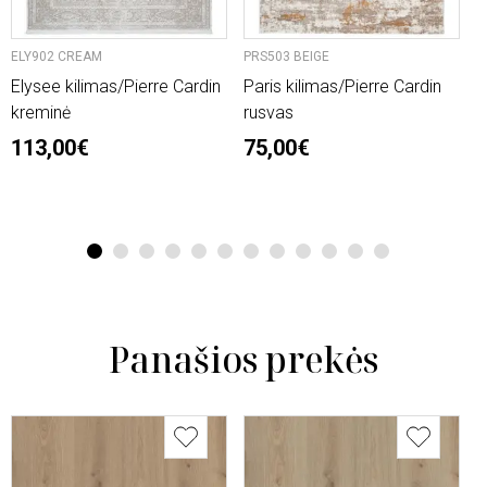
ELY902 CREAM
PRS503 BEIGE
O
Elysee kilimas/Pierre Cardin
Paris kilimas/Pierre Cardin
L
kreminė
rusvas
n
113,00€
75,00€
2
6
1
2
3
4
5
6
7
8
9
10
11
12
Panašios prekės