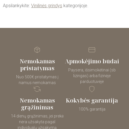
Apsilankykite:
Vinilinės grindys
kategorijoje.
Nemokamas
Apmokėjimo būdai
pristatymas
Paysera, išsimokėtinai (sb
lizingas) arba fizinėje
Nuo 500€ pristatymas į
parduotuvėje
namus nemokamas
Nemokamas
Kokybės garantija
grąžinimas
100% garantija
14 dienų grąžinimas, jei prekė
nėra užsakyta pagal
individualų užsakymą