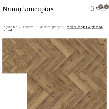
Namų konceptas
0
0
Pagrindinis
Grindys
Vinilinės grindys
Vinilinė danga Everglade oak
parquet