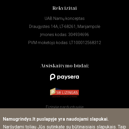
Rekvizitai
UAB Namų konceptas
Draugystės 14A, LT-68261, Marijampolė
Įmonės kodas: 304934696
PVM mokėtojo kodas: LT100012568312
Atsiskaitymo būdai:
Fizinėje parduotuvėje
Namugrindys.lt puslapyje yra naudojami slapukai.
Naršydami toliau Jūs sutinkate su būtinaisiais slapukais. Taip
Sekite mūsų naujienas socialiniuose tinkluose