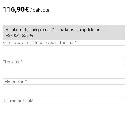
116,90€
/ pakuotė
Atsakome tą pačią dieną. Galima konsultacija telefonu:
+37064665999
Vardas pavardė / Įmonės pavadinimas
El.paštas
Telefono nr
Klausimai, žinutė