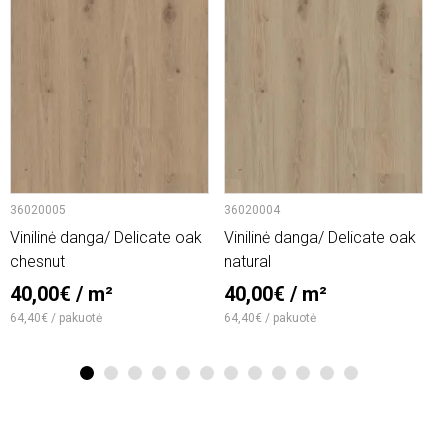
36020005
36020004
6
Vinilinė danga/ Delicate oak
Vinilinė danga/ Delicate oak
V
chesnut
natural
2
40,00€ / m²
40,00€ / m²
1
64,40€ / pakuotė
64,40€ / pakuotė
1
2
3
4
5
6
7
8
9
10
11
12