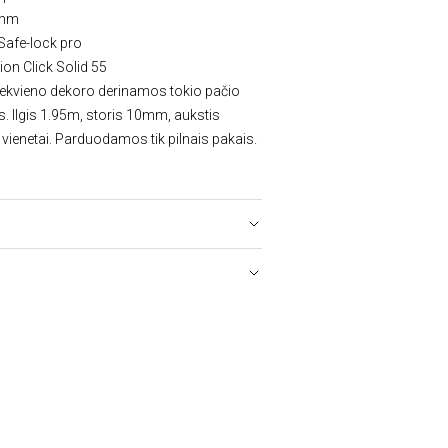
0mm
 Safe-lock pro
tion Click Solid 55
iekvieno dekoro derinamos tokio pačio
s. Ilgis 1.95m, storis 10mm, aukstis
ienetai. Parduodamos tik pilnais pakais.