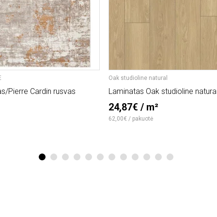
E
Oak studioline natural
as/Pierre Cardin rusvas
Laminatas Oak studioline natura
24,87€ / m²
62,00€ / pakuotė
1
2
3
4
5
6
7
8
9
10
11
12