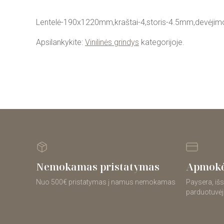
Lentelė-190x1220mm,kraštai-4,storis-4.5mm,devėjim
Apsilankykite:
Vinilinės grindys
kategorijoje.
Nemokamas pristatymas
Apmokė
Nuo 500€ pristatymas į namus nemokamas
Paysera, išs
parduotuvėj