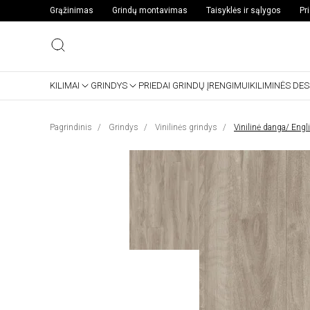
Grąžinimas
Grindų montavimas
Taisyklės ir sąlygos
Pr
KILIMAI
GRINDYS
PRIEDAI GRINDŲ ĮRENGIMUI
KILIMINĖS DE
Pagrindinis
Grindys
Vinilinės grindys
Vinilinė danga/ Engl