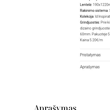
Lentelė
: 190x122
Rakinimo sistema
:
Kolekcija
: Id Inspira
Grindjuostės:
Prie k
dizaino grindjuostė
60mm. Pakuoteje 5 v
Kaina 5.20€/m
Pristatymas
Aprašymas
Aprašymas