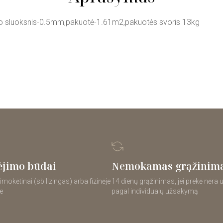
o sluoksnis-0.5mm,pakuotė-1.61m2,pakuotės svoris 13kg
jimo būdai
Nemokamas grąžinim
imokėtinai (sb lizingas) arba fizinėje
14 dienų grąžinimas, jei prekė nėra
e
pagal individualų užsakymą