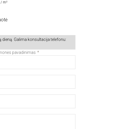
 / m²
uotė
 dieną. Galima konsultacija telefonu:
Įmonės pavadinimas