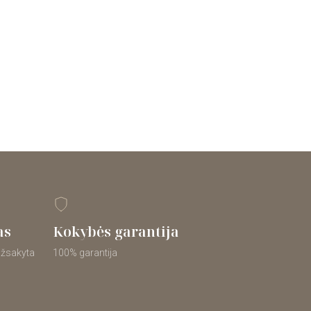
as
Kokybės garantija
 užsakyta
100% garantija