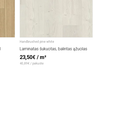
Handbrushed pine white
Oak skyline p
l
Laminatas šukuotas, balintas ąžuolas
Laminatas 
pearl grey
23,50€ / m²
35,00€
40,89€ / pakuotė