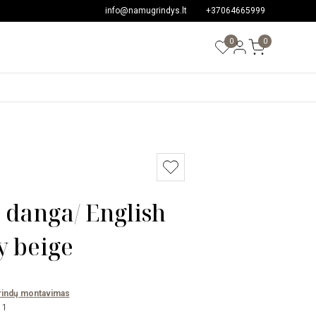
info@namugrindys.lt
+37064665999
0
0
ė danga/ English
y beige
rindų montavimas
11