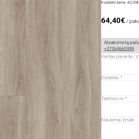
Kvadrato kaina: 40,00€
64,40€
/ pak
Atsakome tą pačią
+37064665999
Vardas pavardė / 
El.paštas
Telefono nr
Klausimai, žinutė