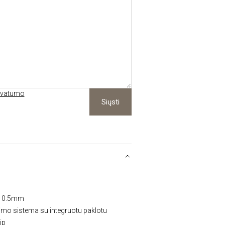
ivatumo
Siųsti
: 0.5mm
nimo sistema su integruotu paklotu
ip