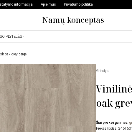
istatymo informacija
Apie mus
Privatumo politika
Namų konceptas
SSO PLYTELĖS
ish oak grey beige
Grindys
Vinilin
oak gre
Šiai prekei galimas:
g
Prekės kodas:
246160