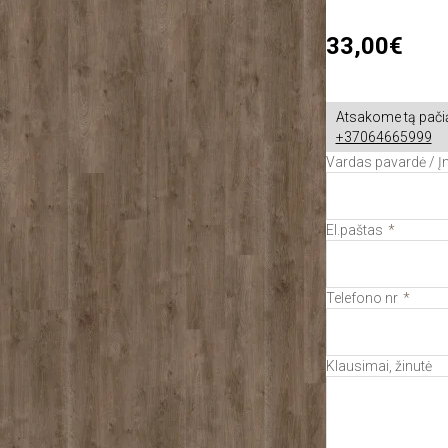
33,00€
Atsakome tą pačią
+37064665999
Vardas pavardė / 
El.paštas
Telefono nr
Klausimai, žinutė