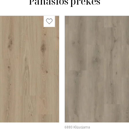
Panašios prekės
6880 Klijuojama