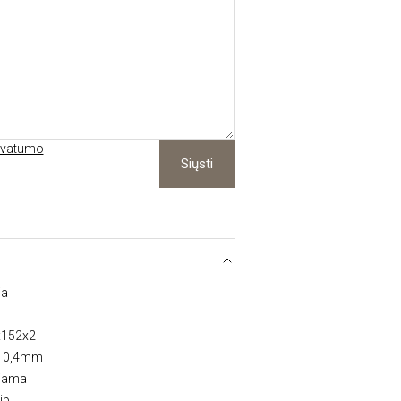
ivatumo
Siųsti
ja
x152x2
: 0,4mm
ojama
ip