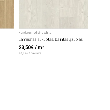
Handbrushed pine white
Oak skyline p
l
Laminatas šukuotas, balintas ąžuolas
Laminatas 
pearl grey
23,50€ / m²
35,00€
40,89€ / pakuotė