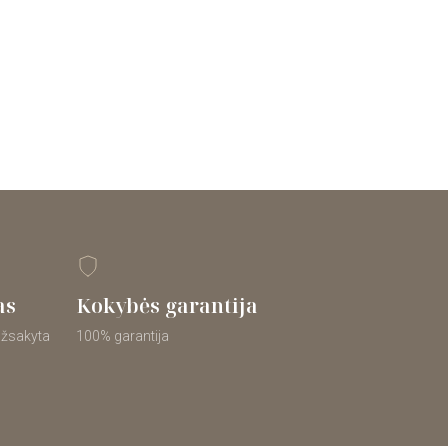
as
Kokybės garantija
 užsakyta
100% garantija