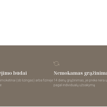
jimo būdai
Nemokamas grąžinim
imokėtinai (sb lizingas) arba fizinėje
14 dienų grąžinimas, jei prekė nėra
e
pagal individualų užsakymą