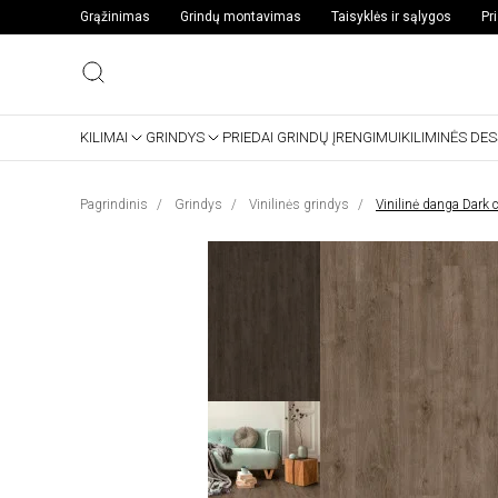
Grąžinimas
Grindų montavimas
Taisyklės ir sąlygos
Pr
KILIMAI
GRINDYS
PRIEDAI GRINDŲ ĮRENGIMUI
KILIMINĖS DE
Pagrindinis
Grindys
Vinilinės grindys
Vinilinė danga Dark 