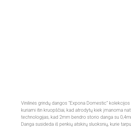
Vinilinės grindų dangos "Expona Domestic" kolekcijos 
kuriami itin kruopščiai, kad atrodytų kiek įmanoma natūr
technologijas, kad 2mm bendro storio danga su 0,4mm 
Danga susideda iš penkių atskirų sluoksnių, kurie tar