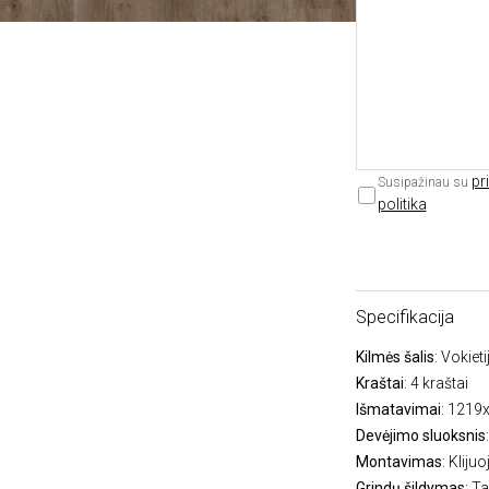
pr
Susipažinau su
politika
Specifikacija
Kilmės šalis
: Vokieti
Kraštai
: 4 kraštai
Išmatavimai
: 1219
Devėjimo sluoksnis
Montavimas
: Kliju
Grindų šildymas
: Ta