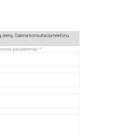
 dieną. Galima konsultacija telefonu:
Įmonės pavadinimas