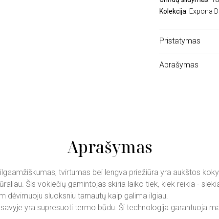
Kolekcija
: Expona 
Pristatymas
Aprašymas
Aprašymas
ilgaamžiškumas, tvirtumas bei lengva priežiūra yra aukštos koky
aliau. Šis vokiečių gamintojas skiria laiko tiek, kiek reikia - si
dėvimuoju sluoksniu tarnautų kaip galima ilgiau.
pusavyje yra supresuoti termo būdu. Ši technologija garantuoja 