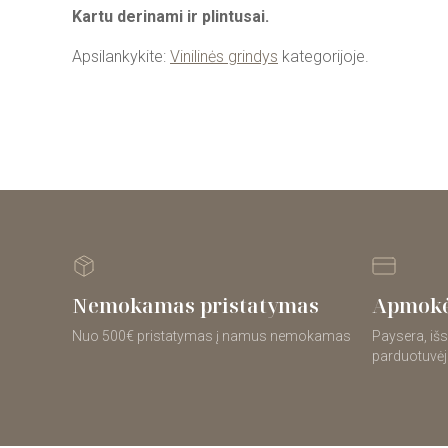
Kartu derinami ir plintusai.
Apsilankykite:
Vinilinės grindys
kategorijoje.
Nemokamas pristatymas
Apmokė
Nuo 500€ pristatymas į namus nemokamas
Paysera, išs
parduotuvėj