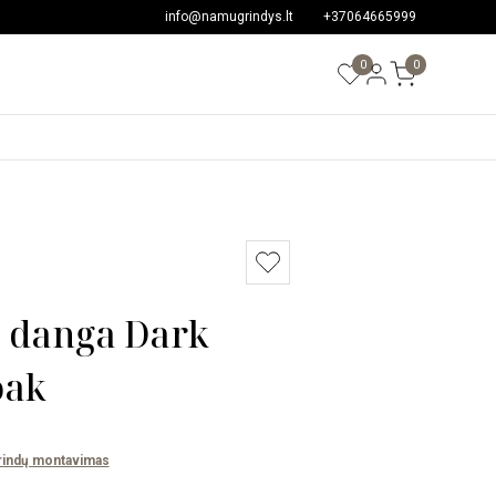
info@namugrindys.lt
+37064665999
0
0
ė danga Dark
oak
rindų montavimas