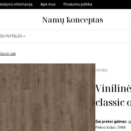
istatymo informacija
Apie mus
Privatumo politika
Namų konceptas
SSO PLYTELĖS
classic oak
Grindys
Vinilin
classic 
Šiai prekei galimas:
g
Prekės kodas:
5988