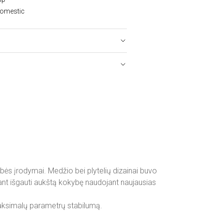
Domestic
bės įrodymai. Medžio bei plytelių dizainai buvo
ekiant išgauti aukštą kokybę naudojant naujausias
maksimalų parametrų stabilumą.