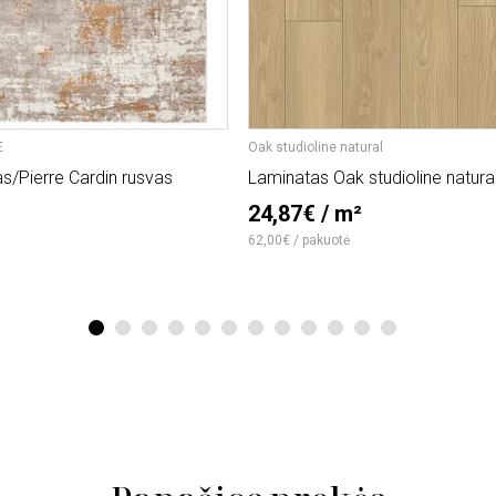
E
Oak studioline natural
as/Pierre Cardin rusvas
Laminatas Oak studioline natura
24,87€ / m²
62,00€ / pakuotė
1
2
3
4
5
6
7
8
9
10
11
12