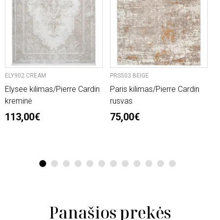
ELY902 CREAM
PRS503 BEIGE
O
Elysee kilimas/Pierre Cardin
Paris kilimas/Pierre Cardin
L
kreminė
rusvas
n
113,00€
75,00€
2
6
1
2
3
4
5
6
7
8
9
10
11
12
Panašios prekės