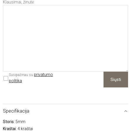
Klausimai, žinutė
privatumo
Susipažinau su
Siųsti
politika
Specifikacija
Storis
: 5mm
Kraštai
: 4 kraštai