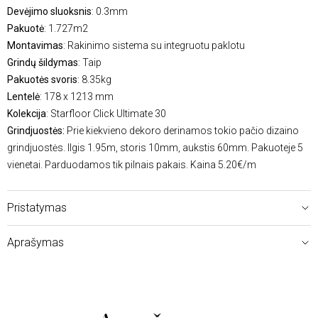
Devėjimo sluoksnis
: 0.3mm
Pakuotė
: 1.727m2
Montavimas
: Rakinimo sistema su integruotu paklotu
Grindų šildymas
: Taip
Pakuotės svoris
: 8.35kg
Lentelė
: 178 x 1213 mm
Kolekcija
: Starfloor Click Ultimate 30
Grindjuostės:
Prie kiekvieno dekoro derinamos tokio pačio dizaino
grindjuostės. Ilgis 1.95m, storis 10mm, aukstis 60mm. Pakuoteje 5
vienetai. Parduodamos tik pilnais pakais. Kaina 5.20€/m
Pristatymas
Aprašymas