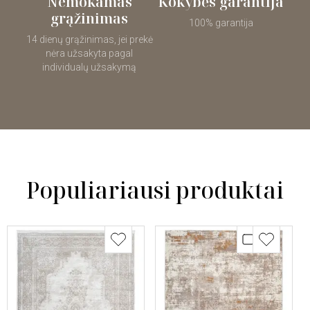
Nemokamas
Kokybės garantija
grąžinimas
100% garantija
14 dienų grąžinimas, jei prekė
nėra užsakyta pagal
individualų užsakymą
Populiariausi produktai