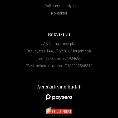
info@namugrindys.lt
Kontaktai
Rekvizitai
UAB Namų konceptas
Draugystės 14A, LT-68261, Marijampolė
Įmonės kodas: 304934696
PVM mokėtojo kodas: LT100012568312
Atsiskaitymo būdai: