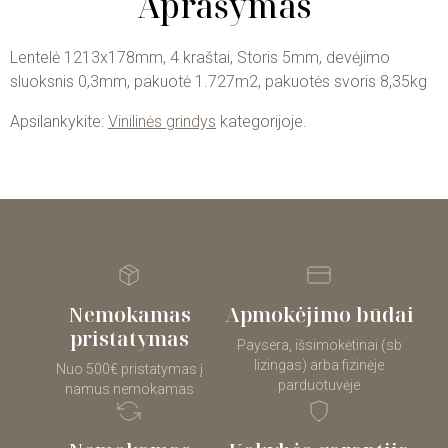
Aprašymas
Lentelė 1213x178mm, 4 kraštai, Storis 5mm, devėjimo
sluoksnis 0,3mm, pakuotė 1.727m2, pakuotės svoris 8,35kg
Apsilankykite:
Vinilinės grindys
kategorijoje.
Nemokamas
Apmokėjimo būdai
pristatymas
Paysera, išsimokėtinai (sb
lizingas) arba fizinėje
Nuo 500€ pristatymas į
parduotuvėje
namus nemokamas