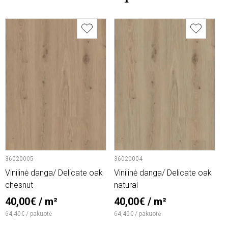
36020005
36020004
6
Vinilinė danga/ Delicate oak
Vinilinė danga/ Delicate oak
V
chesnut
natural
2
40,00€ / m²
40,00€ / m²
1
64,40€ / pakuotė
64,40€ / pakuotė