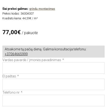
Šiai prekei galimas:
grindų montavimas
Prekės kodas:
36004007
Kvadrato kaina: 44,59€ / m²
77,00€
/ pakuotė
Atsakome tą pačią dieną. Galima konsultacija telefonu:
+37064665999
Vardas pavardė / Įmonės pavadinimas
El.paštas
Telefono nr