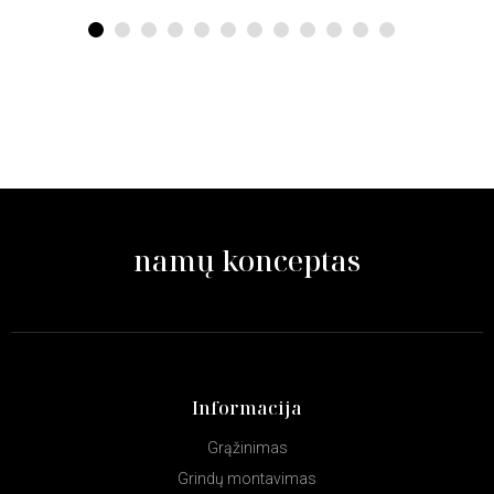
1
2
3
4
5
6
7
8
9
10
11
12
namų konceptas
Informacija
Grąžinimas
Grindų montavimas