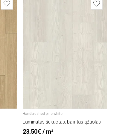
Handbrushed pine white
Oak skyline p
l
Laminatas šukuotas, balintas ąžuolas
Laminatas 
pearl grey
23,50€ / m²