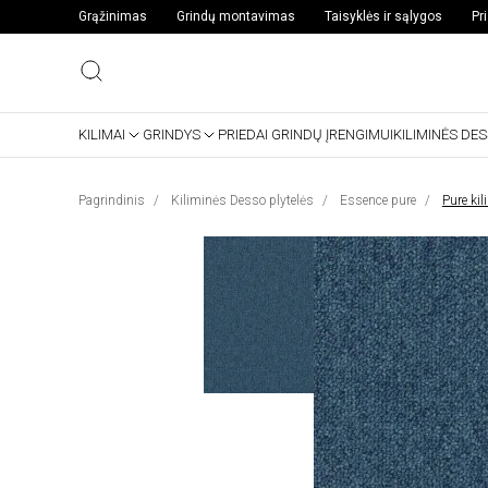
Grąžinimas
Grindų montavimas
Taisyklės ir sąlygos
Pr
KILIMAI
GRINDYS
PRIEDAI GRINDŲ ĮRENGIMUI
KILIMINĖS DE
Pagrindinis
Kiliminės Desso plytelės
Essence pure
Pure ki