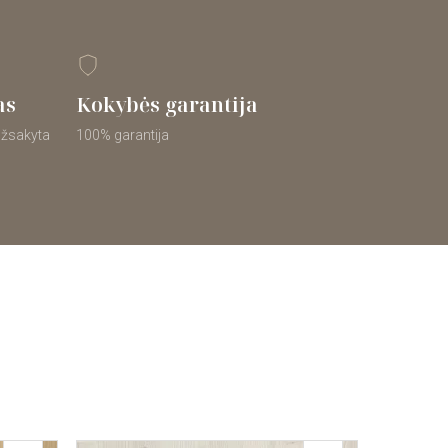
as
Kokybės garantija
 užsakyta
100% garantija