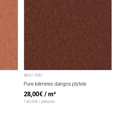
AD07 2087
AD07 2911
Pure kiliminės dangos plytelė
Pure kilim
28,00€ / m²
28,00€ 
140,00€ / pakuotė
140,00€ / pa