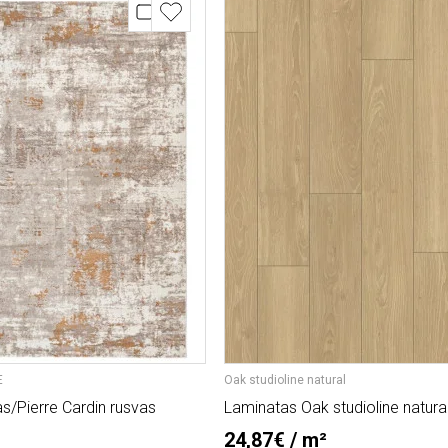
E
Oak studioline natural
as/Pierre Cardin rusvas
Laminatas Oak studioline natura
24,87€ / m²