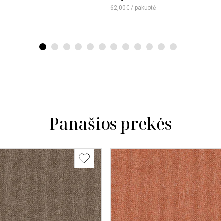
62,00€ / pakuotė
1
2
3
4
5
6
7
8
9
10
11
12
Panašios prekės