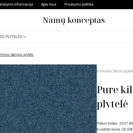
istatymo informacija
Apie mus
Privatumo politika
Namų konceptas
SSO PLYTELĖS
liminės dangos plytelė
Kiliminės Desso plytel
Pure ki
plytelė
Prekės kodas:
AD07 8
Kvadrato kaina: 28,00€