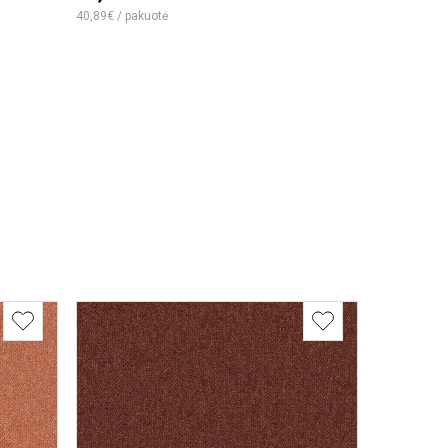
35,00€
40,89€ / pakuotė