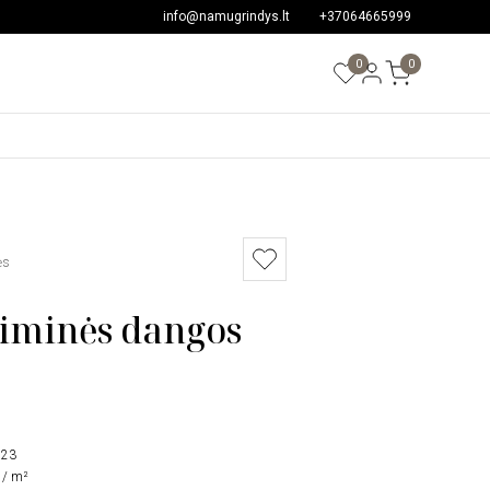
info@namugrindys.lt
+37064665999
0
0
ės
liminės dangos
823
 / m²