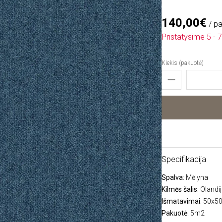
140,00€
/ p
Pristatysime 5 - 7
Kiekis (pakuotė)
Specifikacija
Spalva
: Mėlyna
Kilmės šalis
: Olandi
Išmatavimai
: 50x5
Pakuotė
: 5m2