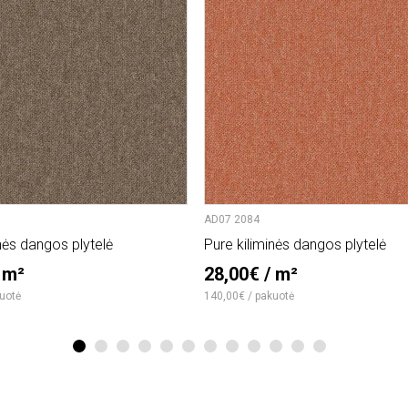
AD07 2084
nės dangos plytelė
Pure kiliminės dangos plytelė
 m²
28,00€ / m²
uotė
140,00€ / pakuotė
1
2
3
4
5
6
7
8
9
10
11
12