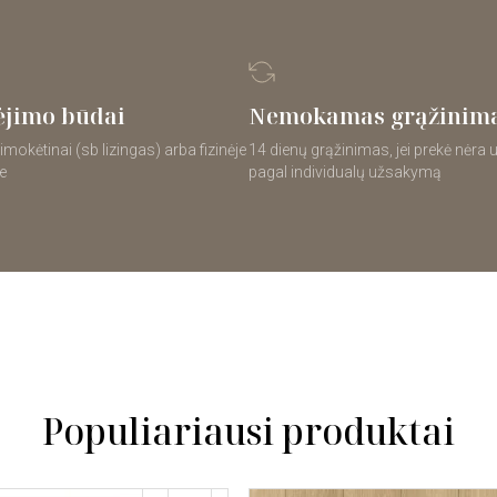
jimo būdai
Nemokamas grąžinim
imokėtinai (sb lizingas) arba fizinėje
14 dienų grąžinimas, jei prekė nėra
e
pagal individualų užsakymą
Populiariausi produktai