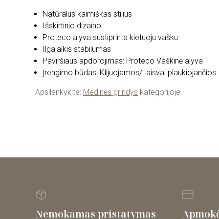
Natūralus kaimiškas stilius
Išskirtinio dizaino
Proteco alyva sustiprinta kietuoju vašku
Ilgalaikis stabilumas
Paviršiaus apdorojimas: Proteco Vaškinė alyva
Įrengimo būdas: Klijuojamos/Laisvai plaukiojančios
Apsilankykite:
Medinės grindys
kategorijoje.
Nemokamas pristatymas
Apmokė