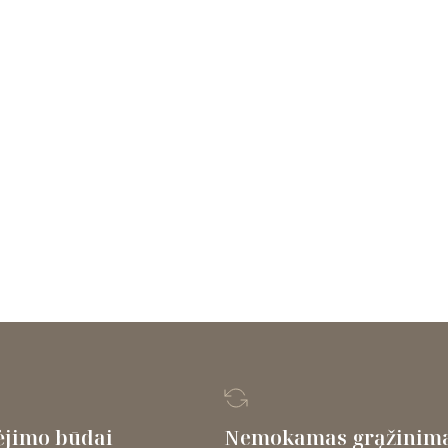
jimo būdai
Nemokamas grąžinim