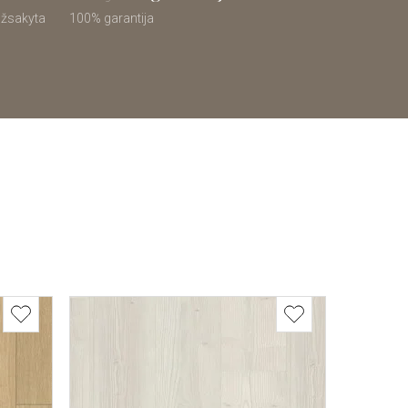
 užsakyta
100% garantija