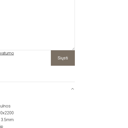
ivatumo
Siųsti
žulnos
90x2200
: 3.5mm
ip