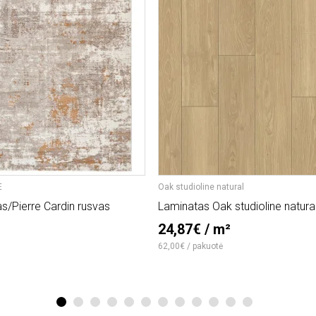
E
Oak studioline natural
as/Pierre Cardin rusvas
Laminatas Oak studioline natura
24,87€ / m²
62,00€ / pakuotė
1
2
3
4
5
6
7
8
9
10
11
12