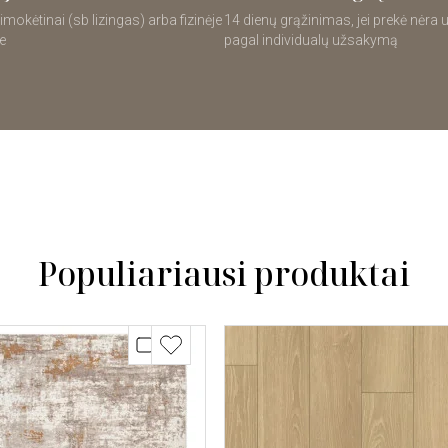
imokėtinai (sb lizingas) arba fizinėje
14 dienų grąžinimas, jei prekė nėra
e
pagal individualų užsakymą
Populiariausi produktai