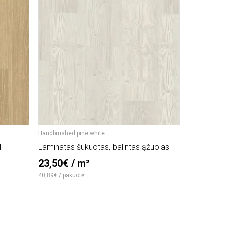
Handbrushed pine white
Oak skyline p
l
Laminatas šukuotas, balintas ąžuolas
Laminatas 
pearl grey
23,50€ / m²
35,00€
40,89€ / pakuotė