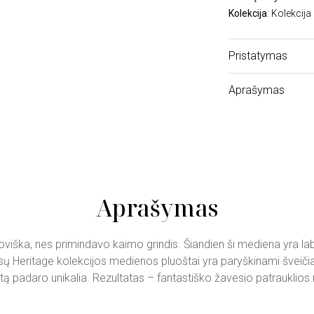
Kolekcija
: Kolekcija
Pristatymas
Aprašymas
Aprašymas
a, nes primindavo kaimo grindis. Šiandien ši mediena yra labai 
 Heritage kolekcijos medienos pluoštai yra paryškinami šveičiant
entą padaro unikalia. Rezultatas – fantastiško žavesio patrauklios