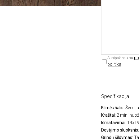
pr
Susipažinau su
politika
Specifikacija
Kilmės šalis
: Švedija
Kraštai
: 2 mini nuo
Išmatavimai
: 14x1
Devėjimo sluoksnis
Grindų šildymas
: Ta