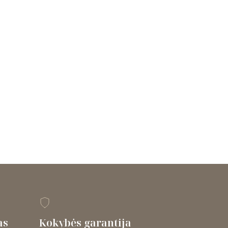
as
Kokybės garantija