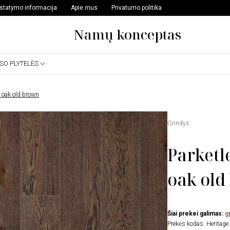
istatymo informacija
Apie mus
Privatumo politika
Namų konceptas
SSO PLYTELĖS
e oak old brown
Grindys
Parketl
oak old
Šiai prekei galimas:
g
Prekės kodas:
Heritage