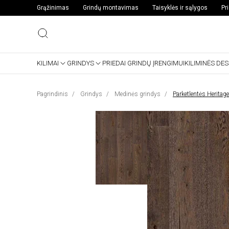
Grąžinimas
Grindų montavimas
Taisyklės ir sąlygos
Pr
KILIMAI
GRINDYS
PRIEDAI GRINDŲ ĮRENGIMUI
KILIMINĖS DE
Pagrindinis
Grindys
Medinės grindys
Parketlentės Heritag