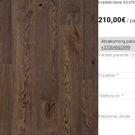
Kvadrato kaina: 83,67€
210,00€
/ p
Atsakome tą pačią
+37064665999
Vardas pavardė / 
El.paštas
Telefono nr
Klausimai, žinutė