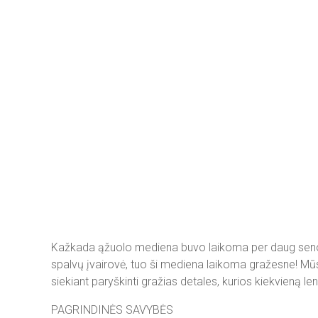
Kažkada ąžuolo mediena buvo laikoma per daug senovišk
spalvų įvairovė, tuo ši mediena laikoma gražesne! Mūsų
siekiant paryškinti gražias detales, kurios kiekvieną l
PAGRINDINĖS SAVYBĖS