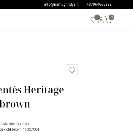
info@namugrindys.lt
+37064665999
0
0
entės Heritage
 brown
rindų montavimas
 oak old brown 41007004