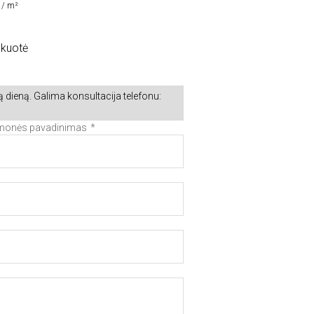
 / m²
akuotė
 dieną. Galima konsultacija telefonu:
Įmonės pavadinimas